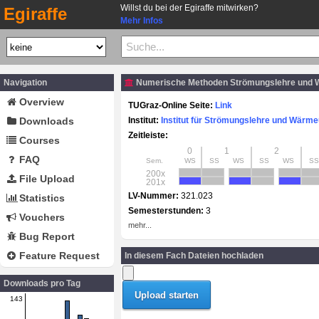
Willst du bei der Egiraffe mitwirken?
Egiraffe
Mehr Infos
Navigation
Numerische Methoden Strömungslehre und 
Overview
TUGraz-Online Seite:
Link
Downloads
Institut:
Institut für Strömungslehre und Wärm
Zeitleiste:
Courses
0
1
2
FAQ
Sem.
WS
SS
WS
SS
WS
SS
200x
File Upload
201x
LV-Nummer:
321.023
Statistics
Semesterstunden:
3
Vouchers
mehr...
Bug Report
Feature Request
In diesem Fach Dateien hochladen
Downloads pro Tag
143