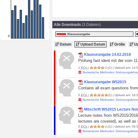
Alle Downloads
(3 Dateien)
Klausurangabe
0
Datum
Upload Datum
Größe
Up
Klausurangabe 14.02.2018
Prüfung fast ident mit der vom 
1
ECs
|
(1)
| Upload am: 14.0
Numerische Methoden Strömungslehr
Klausurangabe WS2015
Contains all exam questions from
0
ECs
|
(1)
| Upload am: 18.0
Numerische Methoden Strömungslehr
Mitschrift WS2015 Lecture No
Lecture notes from WS2015/2016. 
lectures are covered), as well a
0
ECs
|
(1)
| Upload am: 03.0
Numerische Methoden Strömungslehr