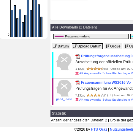
Alle Downloads
(2 Dateien)
0
Fragensammlung
Datum
Upload Datum
Größe
Up
Prüfungsfragenausarbeitung 0
Ausarbeitung der offiziellen Prüfu
1
ECs
|
(4)
| Upload am: 02.0
AK Angewandte Schweißtechnologie 
Fragensammlung WS2016 Vo
Prüfungsfragen für Ak Angewand
2
ECs
|
(1)
| Upload am: 02.0
good_loose
AK Angewandte Schweißtechnologie 
Statistik
Anzahl der angezeigten Dateien: 2 | Größe der ge
©2026 by
HTU Graz
|
Nutzungsbed