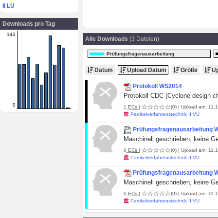
II LU
Downloads pro Tag
143
Alle Downloads
(3 Dateien)
Prüfungsfragenausarbeitung
Datum
Upload Datum
Größe
Up
Protokoll WS2014
Protokoll CDC (Cyclone design ch
0
1
ECs
|
(0)
| Upload am: 11.1
Partikelverfahrenstechnik II VU
Prüfungsfragenausarbeitung
Maschinell geschrieben, keine Gew
0
ECs
|
(0)
| Upload am: 11.1
Partikelverfahrenstechnik II VU
Prüfungsfragenausarbeitung
Maschinell geschrieben, keine Gew
0
ECs
|
(0)
| Upload am: 11.1
Partikelverfahrenstechnik II VU