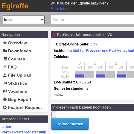
Willst du bei der Egiraffe mitwirken?
Egiraffe
Mehr Infos
Navigation
Partikelverfahrenstechnik II - VU
Overview
TUGraz-Online Seite:
Link
Downloads
Institut:
Institut für Prozess- und Partikeltechni
Zeitleiste:
Courses
0
1
2
FAQ
Sem.
WS
SS
WS
SS
WS
SS
200x
File Upload
201x
LV-Nummer:
CHE.753
Statistics
Semesterstunden:
2
Vouchers
mehr...
Bug Report
Feature Request
In diesem Fach Dateien hochladen
Ähnliche Fächer
Labor
Partikelverfahrenstechnik