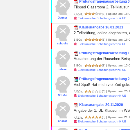
Prüfungsfragenausarbeitung 09
Flipped Classroom 2. Teilklausu
3
ECs
|
(8)
| Upload am: 18.0
Gauner
Elektronische Schaltungstechnik UE
Klausurangabe 16.01.2021
2 Teilprüfung, online abgehalten,
1
ECs
|
(3)
| Upload am: 16.0
schoche
Elektronische Schaltungstechnik UE
Prüfungsfragenausarbeitung 1
Ausarbeitung der Rauschen Beisp
1
ECs
|
(3)
| Upload am: 15.0
itdave
Elektronische Schaltungstechnik UE
Prüfungsfragenausarbeitung 2
Viel Spaß Hat mich viel Zeit gekos
4
ECs
|
(6)
| Upload am: 25.1
SoIsAs
Elektronische Schaltungstechnik UE
Klausurangabe 20.11.2020
Angabe der 1. UE Klausur im W
2
ECs
|
(6)
| Upload am: 21.1
nhakaz
Elektronische Schaltungstechnik UE