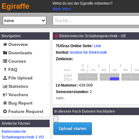
Willst du bei der Egiraffe mitwirken?
Egiraffe
Mehr Infos
Navigation
Elektronische Schaltungstechnik - UE
Overview
TUGraz-Online Seite:
Link
Downloads
Institut:
Institut für Elektronik
Zeitleiste:
Courses
0
1
2
FAQ
Sem.
WS
SS
WS
SS
WS
SS
200x
File Upload
201x
LV-Nummer:
439.008
Statistics
Semesterstunden:
2
Vouchers
mehr...
Bug Report
Feature Request
In diesem Fach Dateien hochladen
Ähnliche Fächer
Elektronische
Schaltungstechnik 1 VO