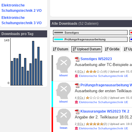
Elektronische
Schaltungstechnik 2 VO
Elektronische
Schaltungstechnik 3 VO
Alle Downloads
(52 Dateien)
Sonstiges
Downloads pro Tag
Prüfungsfragenausarbeitung
143
Datum
Upload Datum
Größe
Up
Sonstiges WS2023
Ausarbeitung aller TC-Beispiele 
4
ECs
|
(4)
| Upload am: 01.0
idsuni
Elektronische Schaltungstechnik UE
0
Prüfungsfragenausarbeitung
Ausarbeitung der ersten Teilklau
4
ECs
|
(3)
| Upload am: 01.0
idsuni
Elektronische Schaltungstechnik UE
Klausurangabe WS2023 TK 2
Angabe der 2. Teilklausur 18.01
2
ECs
|
(2)
| Upload am: 19.0
lewan
Elektronische Schaltungstechnik UE