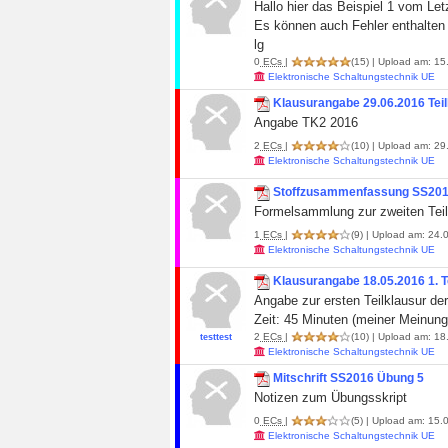
Hallo hier das Beispiel 1 vom Le
Es können auch Fehler enthalten 
lg
0
ECs
|
(15)
| Upload am: 15.
Elektronische Schaltungstechnik UE
Klausurangabe 29.06.2016 Teil
Angabe TK2 2016
2
ECs
|
(10)
| Upload am: 29.
Elektronische Schaltungstechnik UE
Stoffzusammenfassung SS201
Formelsammlung zur zweiten Teil
1
ECs
|
(9)
| Upload am: 24.0
Elektronische Schaltungstechnik UE
Klausurangabe 18.05.2016 1. T
Angabe zur ersten Teilklausur de
Zeit: 45 Minuten (meiner Meinung
2
ECs
|
(10)
| Upload am: 18.
testtest
Elektronische Schaltungstechnik UE
Mitschrift SS2016 Übung 5
Notizen zum Übungsskript
0
ECs
|
(5)
| Upload am: 15.0
Elektronische Schaltungstechnik UE