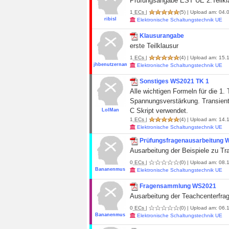
Prüfungsangabe EST UE 2.Teilkl
1
ECs
|
(5)
| Upload am: 04.0
ribisl
Elektronische Schaltungstechnik UE
Klausurangabe
erste Teilklausur
1
ECs
|
(4)
| Upload am: 15.1
jhbenutzername
Elektronische Schaltungstechnik UE
Sonstiges WS2021 TK 1
Alle wichtigen Formeln für die 1.
Spannungsverstärkung. Transiente
C Skript verwendet.
LolMan
1
ECs
|
(4)
| Upload am: 14.1
Elektronische Schaltungstechnik UE
Prüfungsfragenausarbeitung
Ausarbeitung der Beispiele zu Tr
0
ECs
|
(0)
| Upload am: 08.1
Bananenmus
Elektronische Schaltungstechnik UE
Fragensammlung WS2021
Ausarbeitung der Teachcenterfr
0
ECs
|
(0)
| Upload am: 06.1
Bananenmus
Elektronische Schaltungstechnik UE