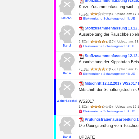
Stoffzusammenfassung WS20
Kurze Zusammenfassung wichtige
1
ECs
|
(5)
| Upload am: 17.1
iceler29
Elektronische Schaltungstechnik UE
Stoffzusammenfassung 13.12.
Ausarbeitung der Rauschbeispiel
2
ECs
|
(10)
| Upload am: 13.
Dansi
Elektronische Schaltungstechnik UE
Stoffzusammenfassung 12.12.
Ausarbeitung der Kippstufen Bei
2
ECs
|
(17)
| Upload am: 12.
Dansi
Elektronische Schaltungstechnik UE
Mitschrift 12.12.2017 WS2017 
Mitschrift der Schaltungstechnik 
WS2017
WalterSobchak
1
ECs
|
(5)
| Upload am: 12.1
Elektronische Schaltungstechnik UE
Prüfungsfragenausarbeitung 1
Die Übungsprüfung vom Teachcente
UPDATE
Dansi