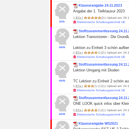
Klausurangabe 24.11.2023
Angabe der 1. Teilklausur 2023
1
ECs
|
(2)
| Upload am: 26.1
klife
Elektronische Schaltungstechnik UE
Stoffzusammenfassung 24.11.
Lektion Transistoren - Die Grund
Lektion zu Einheit 3 schön aufber
stbtb
1
ECs
|
(2)
| Upload am: 24.1
Elektronische Schaltungstechnik UE
Stoffzusammenfassung 24.11.
Lektion Umgang mit Dioden
TC Lektion zu Einheit 2 schön auf
stbtb
1
ECs
|
(1)
| Upload am: 24.1
Elektronische Schaltungstechnik UE
Stoffzusammenfassung 24.11.
ONE LOOK quick infos über Klein
1
ECs
|
(1)
| Upload am: 24.1
stbtb
Elektronische Schaltungstechnik UE
Klausurangabe WS2021