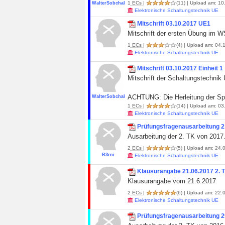
1
ECs
|
(11)
| Upload am: 10.
WalterSobchak
Elektronische Schaltungstechnik UE
Mitschrift 03.10.2017 UE1
Mitschrift der ersten Übung im 
1
ECs
|
(4)
| Upload am: 04.1
Elektronische Schaltungstechnik UE
Mitschrift 03.10.2017 Einheit 1
Mitschrift der Schaltungstechnik 
ACHTUNG: Die Herleitung der Spa
WalterSobchak
1
ECs
|
(14)
| Upload am: 03.
Elektronische Schaltungstechnik UE
Prüfungsfragenausarbeitung 2
Ausarbeitung der 2. TK von 2017
2
ECs
|
(5)
| Upload am: 24.0
B3rni
Elektronische Schaltungstechnik UE
Klausurangabe 21.06.2017 2. 
Klausurangabe vom 21.6.2017
2
ECs
|
(6)
| Upload am: 22.0
Elektronische Schaltungstechnik UE
Prüfungsfragenausarbeitung 2