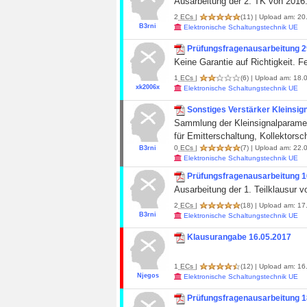
Ausarbeitung der 2. TK von 2016. 
2
ECs
|
(11)
| Upload am: 20.
B3rni
Elektronische Schaltungstechnik UE
Prüfungsfragenausarbeitung 2
Keine Garantie auf Richtigkeit. Fe
1
ECs
|
(6)
| Upload am: 18.0
xk2006x
Elektronische Schaltungstechnik UE
Sonstiges Verstärker Kleinsign
Sammlung der Kleinsignalparameter
für Emitterschaltung, Kollektorsc
0
ECs
|
(7)
| Upload am: 22.0
B3rni
Elektronische Schaltungstechnik UE
Prüfungsfragenausarbeitung 1
Ausarbeitung der 1. Teilklausur v
2
ECs
|
(18)
| Upload am: 17.
B3rni
Elektronische Schaltungstechnik UE
Klausurangabe 16.05.2017
1
ECs
|
(12)
| Upload am: 16.
Njegos
Elektronische Schaltungstechnik UE
Prüfungsfragenausarbeitung 18