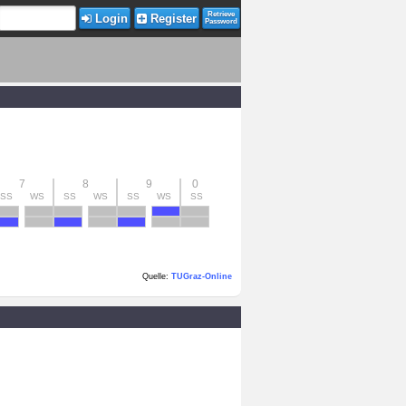
Retrieve
Login
Register
Password
7
8
9
0
SS
WS
SS
WS
SS
WS
SS
Quelle:
TUGraz-Online