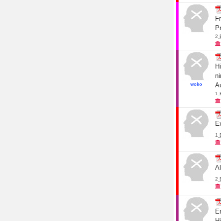
F
P
2
Hi
n
A
woko
1
E
1
Al
2
E
Hi