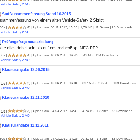
Vehicle Safety 2 VO
Stoffzusammenfassung Stand 10/2015
usammenfassung von einem alten Vehicle-Safety 2 Skript
ECs
|
(4)
| Upload am: 30.11.2015, 15:35 | 1,70 MB | 11 Seiten | 98 Downloads
Vehicle Safety 2 VO
Prüfungsfragenausarbeitung
ollte alles dabei sein bis auf das rechenBsp. MFG RFP
ECs
|
(4)
| Upload am: 16.06.2015, 16:43 | 6,42 MB | 134 Downloads
Vehicle Safety 2 VO
Klausurangabe 12.06.2015
ECs
|
(2)
| Upload am: 16.06.2015, 16:36 | 539,15 kB | 2 Seiten | 109 Downloads
Vehicle Safety 2 VO
Klausurangabe 12.11.2010
ECs
|
(3)
| Upload am: 04.03.2015, 14:31 | 94,74 kB | 1 Seiten | 32 Downloads
Vehicle Safety 2 VO
Klausurangabe 11.11.2011
ECs
|
(3)
| Upload am: 04.03.2015, 14:29 | 56,31 kB | 1 Seiten | 32 Downloads