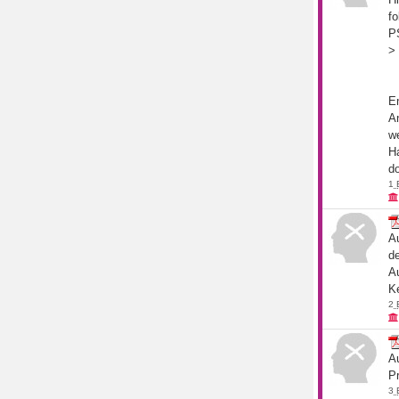
fo
PS
> 
E
A
w
H
do
1
A
d
A
Ke
2
Au
Pr
3