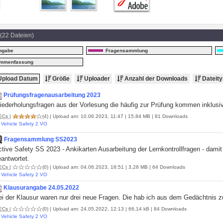
(22 Dateien)
ngabe
Fragensammlung
ammenfassung
pload Datum
Größe
Uploader
Anzahl der Downloads
Dateity
Prüfungsfragenausarbeitung 2023
ederholungsfragen aus der Vorlesung die häufig zur Prüfung kommen inklusive
ECs
|
(4)
| Upload am: 10.06.2023, 11:47 | 15,84 MB | 81 Downloads
Vehicle Safety 2 VO
Fragensammlung SS2023
tive Safety SS 2023 - Ankikarten Ausarbeitung der Lernkontrollfragen - dami
antwortet.
ECs
|
(0)
| Upload am: 04.06.2023, 18:51 | 3,28 MB | 64 Downloads
Vehicle Safety 2 VO
Klausurangabe 24.05.2022
ei der Klausur waren nur drei neue Fragen. Die hab ich aus dem Gedächtnis
ECs
|
(0)
| Upload am: 24.05.2022, 12:13 | 66,14 kB | 84 Downloads
Vehicle Safety 2 VO