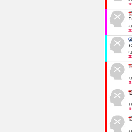
Z
2
s
3
1
3
3