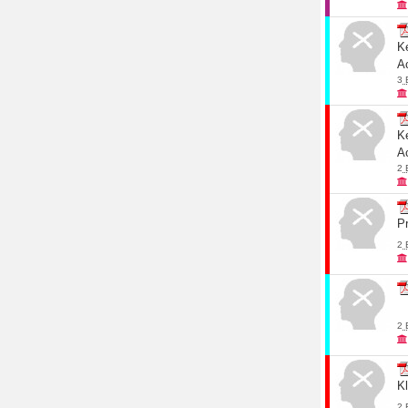
Ke
A
3
Ke
A
2
P
2
2
K
2