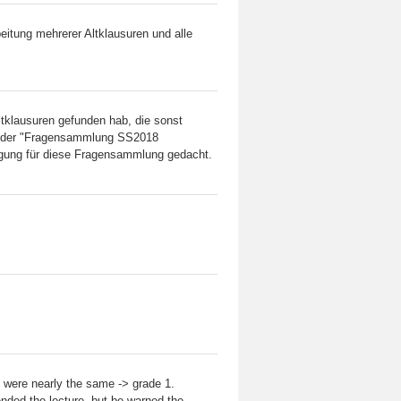
itung mehrerer Altklausuren und alle
ltklausuren gefunden hab, die sonst
uf der "Fragensammlung SS2018
digung für diese Fragensammlung gedacht.
 were nearly the same -> grade 1.
tended the lecture, but be warned the