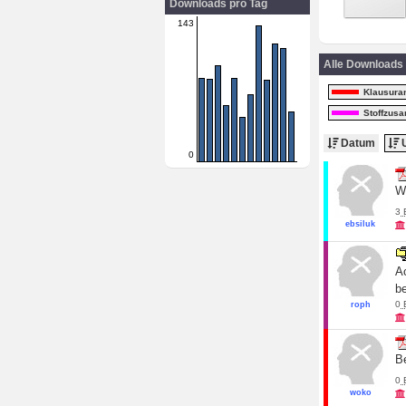
Downloads pro Tag
143
Alle Downloads
Klausura
Stoffzus
Datum
U
0
Wi
3
ebsiluk
Ac
be
0
roph
B
0
woko