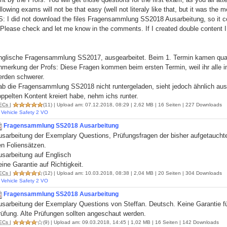
llowing exams will not be that easy (well not literaly like that, but it was the 
: I did not download the files Fragensammlung SS2018 Ausarbeitung, so it co
Please check and let me know in the comments. If I created double content I w
nglische Fragensammlung SS2017, ausgearbeitet. Beim 1. Termin kamen quas
nmerkung der Profs: Diese Fragen kommen beim ersten Termin, weil ihr alle 
erden schwerer.
ab die Fragensammlung SS2018 nicht runtergeladen, sieht jedoch ähnlich aus
ppelten Kontent kreiert habe, nehm ichs runter.
ECs
|
(11)
| Upload am: 07.12.2018, 08:29 | 2,62 MB | 16 Seiten | 227 Downloads
Vehicle Safety 2 VO
Fragensammlung SS2018 Ausarbeitung
usarbeitung der Exemplary Questions, Prüfungsfragen der bisher aufgetauchte
en Foliensätzen.
usarbeitung auf Englisch
ine Garantie auf Richtigkeit.
ECs
|
(12)
| Upload am: 10.03.2018, 08:38 | 2,04 MB | 20 Seiten | 304 Downloads
Vehicle Safety 2 VO
Fragensammlung SS2018 Ausarbeitung
sarbeitung der Exemplary Questions von Steffan. Deutsch. Keine Garantie für
üfung. Alte Prüfungen sollten angeschaut werden.
ECs
|
(9)
| Upload am: 09.03.2018, 14:45 | 1,02 MB | 16 Seiten | 142 Downloads