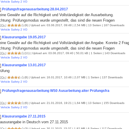
Vehicle Safety 2 VO
Prüfungsfragenausarbeitung 28.04.2017
ine Gewähr auf die Richtigkeit und Vollständigkeit der Ausarbeitung.
chtung: Prüfungsmodus wurde umgestellt, das sind die neuen Fragen
ECs
|
(9)
| Upload am: 03.06.2017, 09:48 | 2,54 MB | 13 Seiten | 167 Downloads
Vehicle Safety 2 VO
Klausurangabe 19.05.2017
ine Gewähr auf die Richtigkeit und Vollständigkeit der Angabe. Konnte 2 Fra
chtung: Prüfungsmodus wurde umgestellt, das sind die neuen Fragen
ECs
|
(11)
| Upload am: 03.06.2017, 09:40 | 50,01 kB | 1 Seiten | 143 Downloads
Vehicle Safety 2 VO
Klausurangabe 13.01.2017
rüfung
ECs
|
(8)
| Upload am: 16.01.2017, 10:46 | 2,07 MB | 1 Seiten | 137 Downloads
Vehicle Safety 2 VO
Prüfungsfragenausarbeitung WS0 Ausarbeitung alter Prüfungsfra
ECs
|
(6)
| Upload am: 21.01.2016, 19:21 | 1,64 MB | 13 Seiten | 155 Downloads
Vehicle Safety 2 VO
Klausurangabe 27.11.2015
lausurangabe in Deutsch vom 27.11.2015
ECs
|
(3)
| Upload am: 30.11.2015, 15:37 | 1,82 MB | 6 Seiten | 117 Downloads