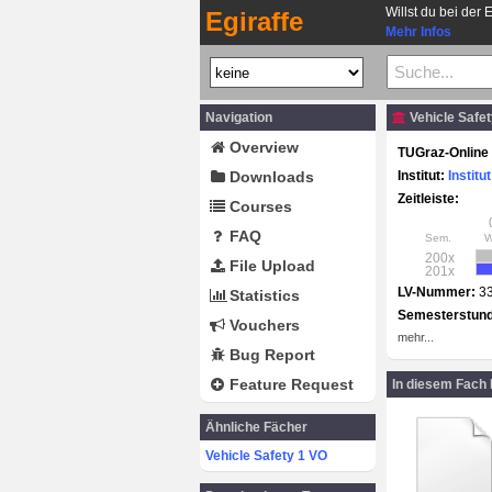
Willst du bei der 
Egiraffe
Mehr Infos
Navigation
Vehicle Safet
Overview
TUGraz-Online 
Downloads
Institut:
Institu
Zeitleiste:
Courses
FAQ
Sem.
200x
File Upload
201x
LV-Nummer:
3
Statistics
Semesterstun
Vouchers
mehr...
Bug Report
Feature Request
In diesem Fach
Ähnliche Fächer
Vehicle Safety 1 VO