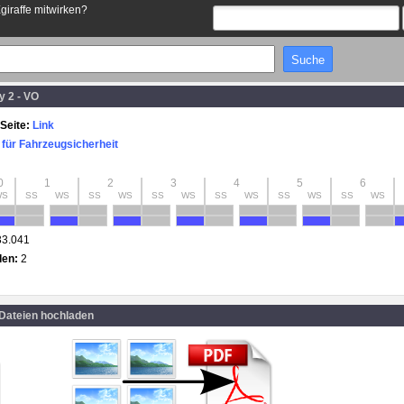
Egiraffe mitwirken?
y 2 - VO
Seite:
Link
t für Fahrzeugsicherheit
0
1
2
3
4
5
6
WS
SS
WS
SS
WS
SS
WS
SS
WS
SS
WS
SS
WS
33.041
den:
2
 Dateien hochladen