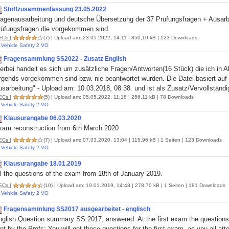
Stoffzusammenfassung 23.05.2022
ragenausarbeitung und deutsche Übersetzung der 37 Prüfungsfragen + Ausarbe
rüfungsfragen die vorgekommen sind.
ECs
|
(7)
| Upload am: 23.05.2022, 14:11 | 850,10 kB | 123 Downloads
Vehicle Safety 2 VO
Fragensammlung SS2022 - Zusatz English
erbei handelt es sich um zusätzliche Fragen/Antworten(16 Stück) die ich in A
irgends vorgekommen sind bzw. nie beantwortet wurden. Die Datei basiert a
usarbeitung" - Upload am: 10.03.2018, 08:38. und ist als Zusatz/Vervollstän
ECs
|
(5)
| Upload am: 05.05.2022, 11:18 | 256,11 kB | 78 Downloads
Vehicle Safety 2 VO
Klausurangabe 06.03.2020
xam reconstruction from 6th March 2020
ECs
|
(7)
| Upload am: 07.03.2020, 13:04 | 115,96 kB | 1 Seiten | 123 Downloads
Vehicle Safety 2 VO
Klausurangabe 18.01.2019
l the questions of the exam from 18th of January 2019.
ECs
|
(10)
| Upload am: 19.01.2019, 14:48 | 278,70 kB | 1 Seiten | 181 Downloads
Vehicle Safety 2 VO
Fragensammlung SS2017 ausgearbeitet - englisch
nglish Question summary SS 2017, answered. At the first exam the questions
nt by the Profs: You will get those questions for the first exam, as you all at