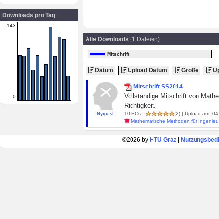
Downloads pro Tag
143
Alle Downloads
(1 Dateien)
Mitschrift
Datum
Upload Datum
Größe
Up
Mitschrift SS2014
Vollständige Mitschrift von Math
0
Richtigkeit.
10
ECs
|
(2)
| Upload am: 04.
Nyquist
Mathematische Methoden für Ingenie
©2026 by
HTU Graz
|
Nutzungsbed