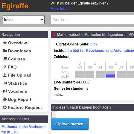
Willst du bei der Egiraffe mitwirken?
Egiraffe
Mehr Infos
Navigation
Mathematische Methoden für Ingenieure - VO
Overview
TUGraz-Online Seite:
Link
Downloads
Institut:
Institut für Regelungs- und Automatisi
Zeitleiste:
Courses
0
1
2
FAQ
Sem.
WS
SS
WS
SS
WS
SS
200x
File Upload
201x
LV-Nummer:
443.003
Statistics
Semesterstunden:
2
Vouchers
mehr...
Bug Report
Feature Request
In diesem Fach Dateien hochladen
Ähnliche Fächer
Mathematische Methoden
für In... UE