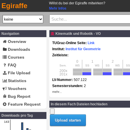
Willst du bei der Egiraffe mitwirken?
Egiraffe
Mehr Infos
Navigation
Kinematik und Robotik - VO
Overview
TUGraz-Online Seite:
Link
Downloads
Institut:
Institut für Geometrie
Zeitleiste:
Courses
0
1
2
FAQ
Sem.
WS
SS
WS
SS
WS
SS
200x
File Upload
201x
LV-Nummer:
507.122
Statistics
Semesterstunden:
2
Vouchers
mehr...
Bug Report
Feature Request
In diesem Fach Dateien hochladen
Downloads pro Tag
143