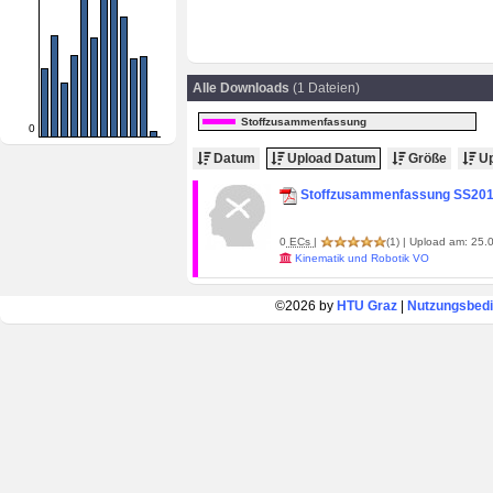
Alle Downloads
(1 Dateien)
Stoffzusammenfassung
0
Datum
Upload Datum
Größe
Up
Stoffzusammenfassung SS20
0
ECs
|
(1)
| Upload am: 25.0
Kinematik und Robotik VO
©2026 by
HTU Graz
|
Nutzungsbed