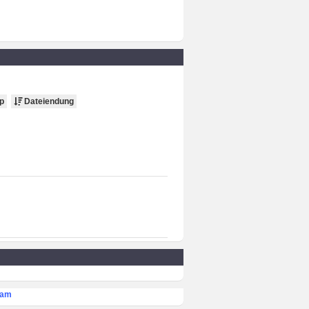
p
Dateiendung
eam