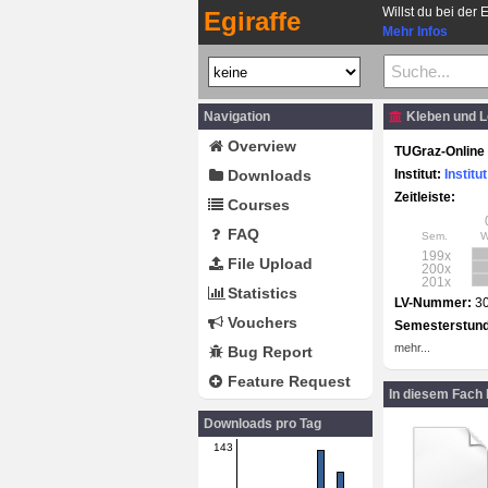
Willst du bei der 
Egiraffe
Mehr Infos
Navigation
Kleben und L
Overview
TUGraz-Online 
Downloads
Institut:
Instit
Zeitleiste:
Courses
FAQ
Sem.
199x
File Upload
200x
201x
Statistics
LV-Nummer:
3
Vouchers
Semesterstun
mehr...
Bug Report
Feature Request
In diesem Fach
Downloads pro Tag
143