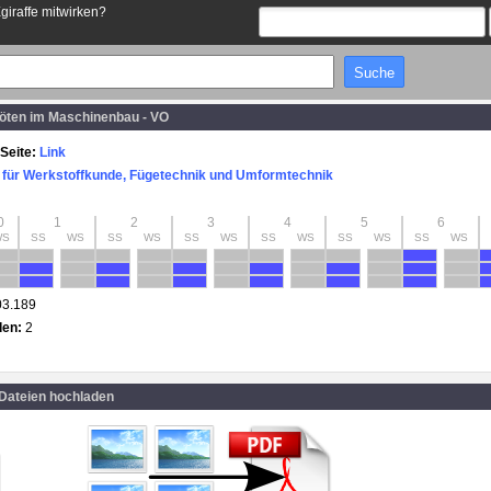
Egiraffe mitwirken?
öten im Maschinenbau - VO
Seite:
Link
ut für Werkstoffkunde, Fügetechnik und Umformtechnik
0
1
2
3
4
5
6
WS
SS
WS
SS
WS
SS
WS
SS
WS
SS
WS
SS
WS
03.189
den:
2
 Dateien hochladen