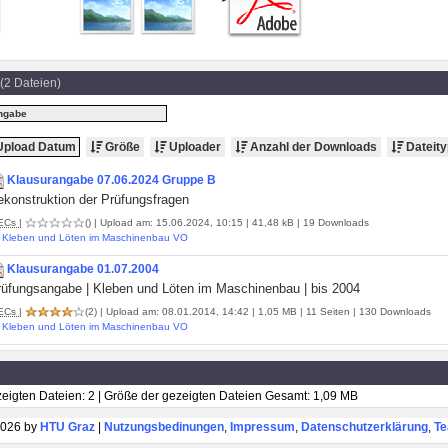
(2 Dateien)
ngabe
pload Datum
Größe
Uploader
Anzahl der Downloads
Dateity
Klausurangabe 07.06.2024 Gruppe B
ekonstruktion der Prüfungsfragen
ECs
|
()
| Upload am: 15.06.2024, 10:15 | 41,48 kB | 19 Downloads
Kleben und Löten im Maschinenbau VO
Klausurangabe 01.07.2004
rüfungsangabe | Kleben und Löten im Maschinenbau | bis 2004
ECs
|
(2)
| Upload am: 08.01.2014, 14:42 | 1,05 MB | 11 Seiten | 130 Downloads
Kleben und Löten im Maschinenbau VO
eigten Dateien: 2 | Größe der gezeigten Dateien Gesamt: 1,09 MB
026 by
HTU Graz
|
Nutzungsbedinungen
,
Impressum
,
Datenschutzerklärung
,
T