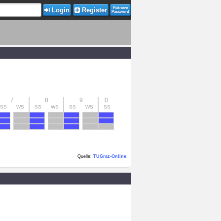
Retrieve
Login
Register
Password
7
8
9
0
SS
WS
SS
WS
SS
WS
SS
Quelle:
TUGraz-Online