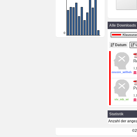
Alle Downloads
0
Klausura
Datum
U
R
1
cousin_wilhelm
P
1
stv_mb_wi
Statistik
Anzahl der angez
©2