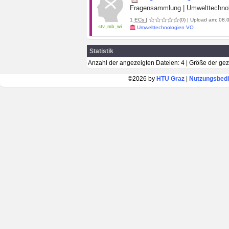
Fragensammlung | Umwelttechnolo
1
ECs
|
(0)
| Upload am: 08.0
stv_mb_wi
Umwelttechnologien VO
Statistik
Anzahl der angezeigten Dateien: 4 | Größe der ge
©2026 by
HTU Graz
|
Nutzungsbed