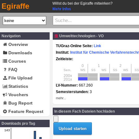
Willst du bei der Egiraffe mitwirken?
Egiraffe
Mehr Infos
Navigation
Umwelttechnologien - VO
Overview
TUGraz-Online Seite:
Link
Downloads
Institut:
Institut für Chemische Verfahrenstech
Zeitleiste:
Courses
0
1
2
FAQ
Sem.
WS
SS
WS
SS
WS
SS
200x
File Upload
201x
LV-Nummer:
667.260
Statistics
Semesterstunden:
3
Vouchers
mehr...
Bug Report
Feature Request
In diesem Fach Dateien hochladen
Downloads pro Tag
143