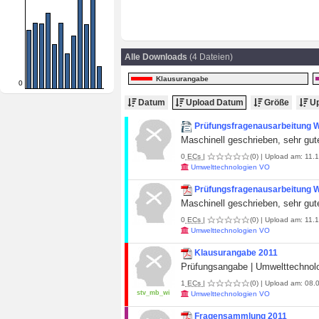
Alle Downloads
(4 Dateien)
Klausurangabe
0
Datum
Upload Datum
Größe
Up
Prüfungsfragenausarbeitung
Maschinell geschrieben, sehr gute
0
ECs
|
(0)
| Upload am: 11.1
Umwelttechnologien VO
Prüfungsfragenausarbeitung
Maschinell geschrieben, sehr gute
0
ECs
|
(0)
| Upload am: 11.1
Umwelttechnologien VO
Klausurangabe 2011
Prüfungsangabe | Umwelttechnolo
1
ECs
|
(0)
| Upload am: 08.0
stv_mb_wi
Umwelttechnologien VO
Fragensammlung 2011