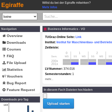
Willst du bei der Egiraffe mitwirken?
Egiraffe
Mehr Infos
Navigation
Business Informatics - VO
Overview
TUGraz-Online Seite:
Link
Downloads
Institut:
Institut für Maschinenbau- und Betrieb
Zeitleiste:
Courses
0
1
2
FAQ
Sem.
WS
SS
WS
SS
WS
SS
200x
File Upload
201x
LV-Nummer:
374.016
Statistics
Semesterstunden:
1
Vouchers
mehr...
Bug Report
Feature Request
In diesem Fach Dateien hochladen
Downloads pro Tag
143