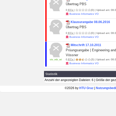
Übertrag PBS
0
ECs
|
(0)
| Upload am: 08.0
Business Informatics VO
Klausurangabe 08.06.2016
Übertrag PBS
0
ECs
|
(0)
| Upload am: 08.0
Business Informatics VO
Mitschrift 17.10.2011
Prüungsangabe | Engineering and
Vössner
0
ECs
|
(3)
| Upload am: 08.0
stv_mb_wi
Business Informatics VO
Statistik
Anzahl der angezeigten Dateien: 6 | Größe der ge
©2026 by
HTU Graz
|
Nutzungsbed