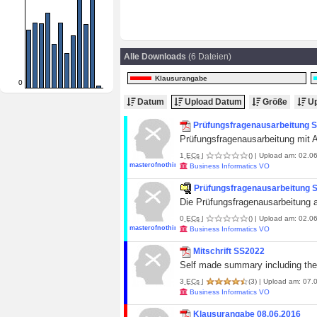
Alle Downloads
(6 Dateien)
Klausurangabe
0
Datum
Upload Datum
Größe
Up
Prüfungsfragenausarbeitung 
Prüfungsfragenausarbeitung mit A
1
ECs
|
()
| Upload am: 02.06
masterofnothing
Business Informatics VO
Prüfungsfragenausarbeitung 
Die Prüfungsfragenausarbeitung 
0
ECs
|
()
| Upload am: 02.06
masterofnothing
Business Informatics VO
Mitschrift SS2022
Self made summary including the 
3
ECs
|
(3)
| Upload am: 07.
Business Informatics VO
Klausurangabe 08.06.2016