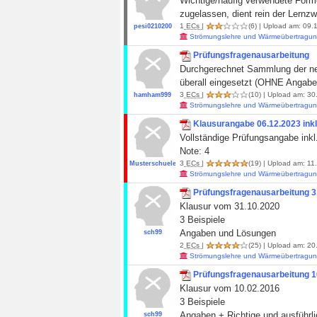
Wichtige/häufig verwendete Formel
zugelassen, dient rein der Lernz
1
ECs
|
(6)
| Upload am: 09.1
pesi0210200
Strömungslehre und Wärmeübertragun
Prüfungsfragenausarbeitung
Durchgerechnet Sammlung der neu
überall eingesetzt (OHNE Angabe
3
ECs
|
(10)
| Upload am: 30
hamham999
Strömungslehre und Wärmeübertragun
Klausurangabe 06.12.2023 ink
Vollständige Prüfungsangabe inkl
Note: 4
3
ECs
|
(19)
| Upload am: 11
Musterschueler19
Strömungslehre und Wärmeübertragun
Prüfungsfragenausarbeitung 3
Klausur vom 31.10.2020
3 Beispiele
Angaben und Lösungen
sch99
2
ECs
|
(25)
| Upload am: 20
Strömungslehre und Wärmeübertragun
Prüfungsfragenausarbeitung 1
Klausur vom 10.02.2016
3 Beispiele
Angaben + Richtige und ausführl
sch99