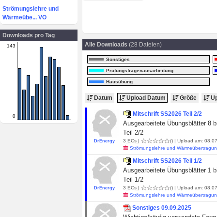
Strömungslehre und
Wärmeübe... VO
Downloads pro Tag
Alle Downloads
(28 Dateien)
143
Sonstiges
Prüfungsfragenausarbeitung
Hausübung
Datum
Upload Datum
Größe
Up
Mitschrift SS2026 Teil 2/2
0
Ausgearbeitete Übungsblätter 8 b
Teil 2/2
3
ECs
|
()
| Upload am: 08.07
DrEnergy
Strömungslehre und Wärmeübertragun
Mitschrift SS2026 Teil 1/2
Ausgearbeitete Übungsblätter 1 b
Teil 1/2
3
ECs
|
()
| Upload am: 08.07
DrEnergy
Strömungslehre und Wärmeübertragun
Sonstiges 09.09.2025