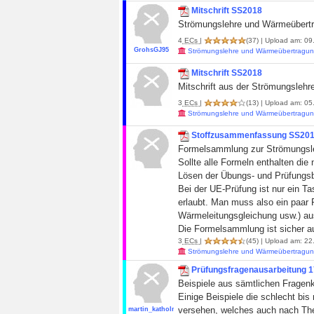
Mitschrift SS2018
Strömungslehre und Wärmeübertra
4
ECs
|
(37)
| Upload am: 09
GrohsGJ95
Strömungslehre und Wärmeübertragun
Mitschrift SS2018
Mitschrift aus der Strömungslehr
3
ECs
|
(13)
| Upload am: 05.
Strömungslehre und Wärmeübertragun
Stoffzusammenfassung SS20
Formelsammlung zur Strömungsl
Sollte alle Formeln enthalten di
Lösen der Übungs- und Prüfungsb
Bei der UE-Prüfung ist nur ein T
erlaubt. Man muss also ein paar F
Wärmeleitungsgleichung usw.) a
Die Formelsammlung ist sicher aus
3
ECs
|
(45)
| Upload am: 22.
Strömungslehre und Wärmeübertragun
Prüfungsfragenausarbeitung 1
Beispiele aus sämtlichen Fragenka
Einige Beispiele die schlecht bis
versehen, welches auch nach Them
martin_katholnig