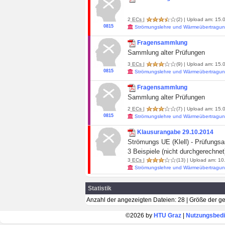
2
ECs
|
(2)
| Upload am: 15.0
0815
Strömungslehre und Wärmeübertragun
Fragensammlung
Sammlung alter Prüfungen
3
ECs
|
(9)
| Upload am: 15.0
0815
Strömungslehre und Wärmeübertragun
Fragensammlung
Sammlung alter Prüfungen
2
ECs
|
(7)
| Upload am: 15.0
0815
Strömungslehre und Wärmeübertragun
Klausurangabe 29.10.2014
Strömungs UE (Klell) - Prüfungs
3 Beispiele (nicht durchgerechnet
3
ECs
|
(13)
| Upload am: 10.
Strömungslehre und Wärmeübertragun
Statistik
Anzahl der angezeigten Dateien: 28 | Größe der 
©2026 by
HTU Graz
|
Nutzungsbed