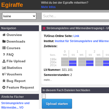
Willst du bei der Egiraffe mitwirken?
Egiraffe
Mehr Infos
Navigation
Strömungslehre und Wärmeübertragung I - U
Overview
TUGraz-Online Seite:
Link
Downloads
Institut:
Institut für Strömungslehre und Wärm
Zeitleiste:
Courses
0
1
2
FAQ
Sem.
WS
SS
WS
SS
WS
SS
199x
File Upload
200x
201x
Statistics
LV-Nummer:
321.101
Vouchers
Semesterstunden:
2
mehr...
Bug Report
Feature Request
In diesem Fach Dateien hochladen
Ähnliche Fächer
Strömungslehre und
Wärmeübe... VO