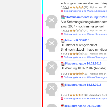
schön geschrieben aber zum Vergle
5
ECs
|
(51)
| Upload am: 17
Strömungslehre und Wärmeübertragun
Stoffzusammenfassung SS20
Alle Strömungsübungsblätter detai
Zwar 2007 - noch immer aktuell
5
ECs
|
(15)
| Upload am: 15
Strömungslehre und Wärmeübertragun
Mitschrift SS2010
UE-Blätter durchgerechnet.
Sind noch aktuell - habe mit dies
4
ECs
|
(10)
| Upload am: 15.
Strömungslehre und Wärmeübertragun
Klausurangabe 10.02.2016
UE-Prüfung 10.02.2016 (Angabe)
1
ECs
|
(10)
| Upload am: 14.
Strömungslehre und Wärmeübertragun
Klausurangabe 18.12.2015
.
1
ECs
|
(4)
| Upload am: 11.0
Strömungslehre und Wärmeübertragun
Klausurangabe 29.06.2009