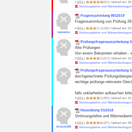
1
ECs
|
(21)
| Upload am: 26.
Strömungslehre und Wärmeübertragun
Fragensammlung WS2019
Fragensammlung von Prüfung 29.
4
ECs
|
(16)
| Upload am: 03.
mamamia
Strömungslehre und Wärmeübertragun
Prüfungsfragenausarbeitung 
Alte Prüfungen
Von einem Bekannten erhalten - ic
3
ECs
|
(17)
| Upload am: 10
Strömungslehre und Wärmeübertragun
Prüfungsfragenausarbeitung 
durchgerechnete Prüfungsbeispiel 
wichtige prüfungs-relevante Glei
falls unklarheiten auftauchen bitt
3
ECs
|
(55)
| Upload am: 31
Strömungslehre und Wärmeübertragun
Hausübung SS2018
Strömungslehre und Wärmeübert
4
ECs
|
(27)
| Upload am: 09
GrohsGJ95
Strömungslehre und Wärmeübertragun