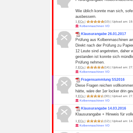
Wie üblich konnte man sich, sofe
ausbessern.
1
ECs
|
(10)
| Upload am: 19.
Kolbenmaschinen VO
Klausurangabe 26.01.2017
Prüfung aus Kolbenmaschinen am
Direkt nach der Prüfung zu Papie
12 Leute sind angetreten, daher w
gestanden ist konnte sich mündli
Prüfung nehmen.
2
ECs
|
(14)
| Upload am: 27.
Kolbenmaschinen VO
Fragensammlung SS2016
Diese Fragen reichen vollkommen
hätte, wäre der 1er locker drin g
3
ECs
|
(30)
| Upload am: 27.
Kolbenmaschinen VO
Klausurangabe 14.03.2016
Klausurangabe + Hinweis für voll
1
ECs
|
(12)
| Upload am: 14.
Kolbenmaschinen VO