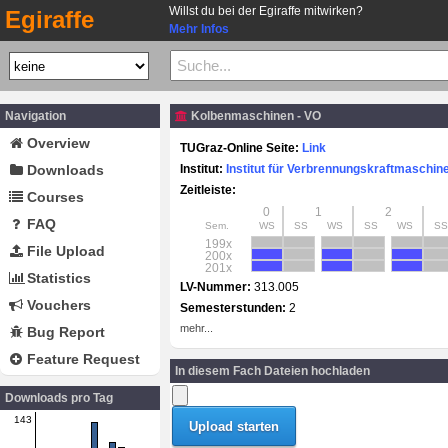
Willst du bei der Egiraffe mitwirken?
Egiraffe
Mehr Infos
Navigation
Kolbenmaschinen - VO
Overview
TUGraz-Online Seite:
Link
Downloads
Institut:
Institut für Verbrennungskraftmaschi
Zeitleiste:
Courses
0
1
2
FAQ
Sem.
WS
SS
WS
SS
WS
SS
199x
File Upload
200x
201x
Statistics
LV-Nummer:
313.005
Vouchers
Semesterstunden:
2
mehr...
Bug Report
Feature Request
In diesem Fach Dateien hochladen
Downloads pro Tag
143