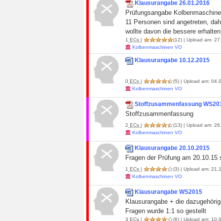
Klausurangabe 26.01.2016
Prüfungsangabe Kolbenmaschine
11 Personen sind angetreten, dah
wollte davon die bessere erhalten
1
ECs
|
(12)
| Upload am: 27.
Kolbenmaschinen VO
Klausurangabe 10.12.2015
0
ECs
|
(5)
| Upload am: 04.0
Kolbenmaschinen VO
Stoffzusammenfassung WS20
Stoffzusammenfassung
2
ECs
|
(13)
| Upload am: 26.
Kolbenmaschinen VO
Klausurangabe 20.10.2015
Fragen der Prüfung am 20.10.15 
1
ECs
|
(3)
| Upload am: 21.1
Kolbenmaschinen VO
Klausurangabe WS2015
Klausurangabe + die dazugehörig
Fragen wurde 1:1 so gestellt
3
ECs
|
(6)
| Upload am: 10.0