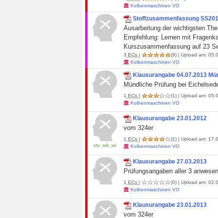
Kolbenmaschinen VO
Stoffzusammenfassung SS20
Ausarbeitung der wichtigsten Th
Empfehlung: Lernen mit Fragenkat
Kurszusammenfassung auf 23 Se
3
ECs
|
(9)
| Upload am: 05.0
Kolbenmaschinen VO
Klausurangabe 04.07.2013 Mün
Mündliche Prüfung bei Eichelsede
1
ECs
|
(1)
| Upload am: 05.0
Kolbenmaschinen VO
Klausurangabe 23.01.2012
vom 324er
1
ECs
|
(1)
| Upload am: 17.0
stv_mb_wi
Kolbenmaschinen VO
Klausurangabe 27.03.2013
Prüfungsangaben aller 3 anwesen
1
ECs
|
(0)
| Upload am: 02.0
Kolbenmaschinen VO
Klausurangabe 23.01.2013
vom 324er