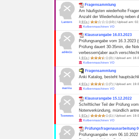
Fragensammlung
Am häufigsten wiederholte Fragen
Anzahl der Wiederholung neben 
3
ECs
|
(10)
| Upload am: 02
Lantern
Kolbenmaschinen VO
Klausurangabe 16.03.2023
Prüfungsangabe vom 16.3.2023 (sc
Prüfung dauert 30-35min, die Not
verbessern(aber auch verschlech
ad4m1c
1
ECs
|
(3)
| Upload am: 16.0
Kolbenmaschinen VO
Fragensammlung
Anki Katalog, besteht hauptsächli
4
ECs
|
(7)
| Upload am: 19.0
mariiia
Kolbenmaschinen VO
Klausurangabe 15.12.2022
Schriftlicher Teil der Prüfung v
Notenverkündung, mündlich antre
1
ECs
|
(1)
| Upload am: 19.0
Toemmes
Kolbenmaschinen VO
Prüfungsfragenausarbeitung 0
Prüfungsangabe vom 06.10.2022 (s