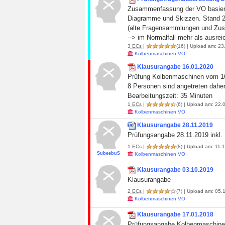
Zusammenfassung der VO basierend
Diagramme und Skizzen. Stand 
(alte Fragensammlungen und Zusa
--> im Normalfall mehr als ausrei
3
ECs
|
(16)
| Upload am: 23.
Kolbenmaschinen VO
Klausurangabe 16.01.2020
Prüfung Kolbenmaschinen vom 1
8 Personen sind angetreten daher 
Bearbeitungszeit: 35 Minuten
1
ECs
|
(6)
| Upload am: 22.0
Kolbenmaschinen VO
Klausurangabe 28.11.2019
Prüfungsangabe 28.11.2019 inkl. 
1
ECs
|
(8)
| Upload am: 11.1
SubeebuS
Kolbenmaschinen VO
Klausurangabe 03.10.2019
Klausurangabe
2
ECs
|
(7)
| Upload am: 05.1
Kolbenmaschinen VO
Klausurangabe 17.01.2018
Prüfungsangabe Kolbenmaschine