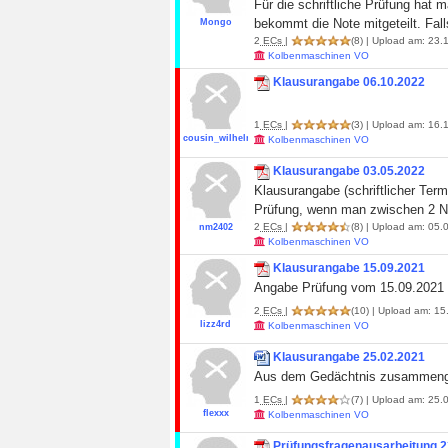
Für die schriftliche Prüfung hat
bekommt die Note mitgeteilt. Fall
Mongo
2
ECs
|
(8)
| Upload am: 23.1
Kolbenmaschinen VO
Klausurangabe 06.10.2022
1
ECs
|
(3)
| Upload am: 16.1
cousin_wilhelm
Kolbenmaschinen VO
Klausurangabe 03.05.2022
Klausurangabe (schriftlicher Term
Prüfung, wenn man zwischen 2 No
2
ECs
|
(8)
| Upload am: 05.0
nm2402
Kolbenmaschinen VO
Klausurangabe 15.09.2021
Angabe Prüfung vom 15.09.2021
2
ECs
|
(10)
| Upload am: 15
lizz4rd
Kolbenmaschinen VO
Klausurangabe 25.02.2021
Aus dem Gedächtnis zusammenge
1
ECs
|
(7)
| Upload am: 25.0
flexxx
Kolbenmaschinen VO
Prüfungsfragenausarbeitung 2