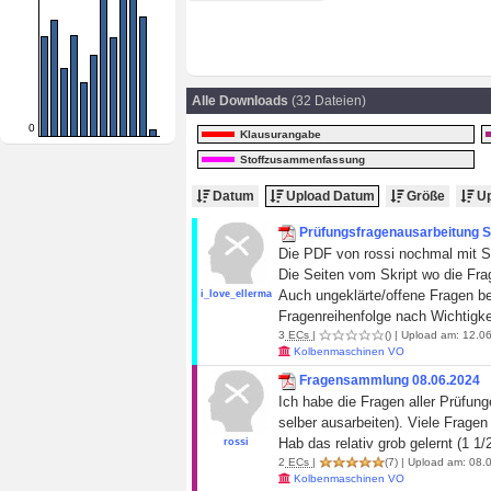
Alle Downloads
(32 Dateien)
0
Klausurangabe
Stoffzusammenfassung
Datum
Upload Datum
Größe
Up
Prüfungsfragenausarbeitung S
Die PDF von rossi nochmal mit Skr
Die Seiten vom Skript wo die Fr
Auch ungeklärte/offene Fragen be
i_love_ellermann
Fragenreihenfolge nach Wichtigkei
3
ECs
|
()
| Upload am: 12.06
Kolbenmaschinen VO
Fragensammlung 08.06.2024
Ich habe die Fragen aller Prüfunge
selber ausarbeiten). Viele Frage
Hab das relativ grob gelernt (1 
rossi
2
ECs
|
(7)
| Upload am: 08.0
Kolbenmaschinen VO