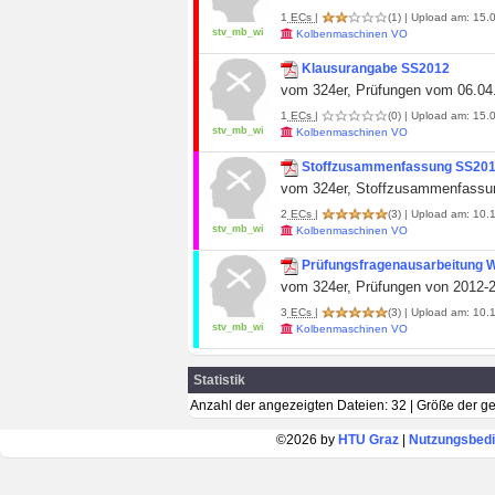
1
ECs
|
(1)
| Upload am: 15.0
stv_mb_wi
Kolbenmaschinen VO
Klausurangabe SS2012
vom 324er, Prüfungen vom 06.04.
1
ECs
|
(0)
| Upload am: 15.0
stv_mb_wi
Kolbenmaschinen VO
Stoffzusammenfassung SS20
vom 324er, Stoffzusammenfassung
2
ECs
|
(3)
| Upload am: 10.1
stv_mb_wi
Kolbenmaschinen VO
Prüfungsfragenausarbeitung 
vom 324er, Prüfungen von 2012-20
3
ECs
|
(3)
| Upload am: 10.1
stv_mb_wi
Kolbenmaschinen VO
Statistik
Anzahl der angezeigten Dateien: 32 | Größe der 
©2026 by
HTU Graz
|
Nutzungsbed