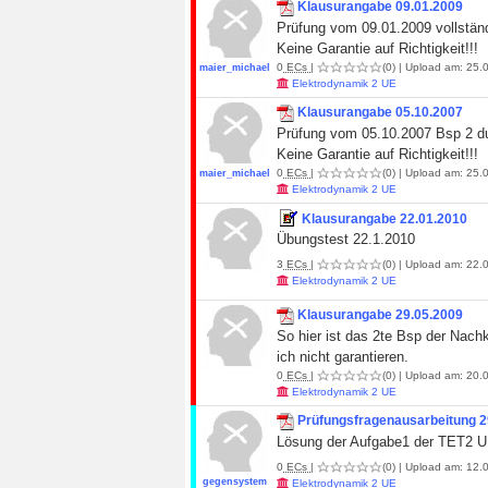
Klausurangabe 09.01.2009
Prüfung vom 09.01.2009 vollstän
Keine Garantie auf Richtigkeit!!!
0
ECs
|
(0)
| Upload am: 25.0
maier_michael
Elektrodynamik 2 UE
Klausurangabe 05.10.2007
Prüfung vom 05.10.2007 Bsp 2 d
Keine Garantie auf Richtigkeit!!!
0
ECs
|
(0)
| Upload am: 25.0
maier_michael
Elektrodynamik 2 UE
Klausurangabe 22.01.2010
Übungstest 22.1.2010
3
ECs
|
(0)
| Upload am: 22.0
Elektrodynamik 2 UE
Klausurangabe 29.05.2009
So hier ist das 2te Bsp der Nach
ich nicht garantieren.
0
ECs
|
(0)
| Upload am: 20.0
Elektrodynamik 2 UE
Prüfungsfragenausarbeitung 2
Lösung der Aufgabe1 der TET2 U
0
ECs
|
(0)
| Upload am: 12.0
gegensystem
Elektrodynamik 2 UE