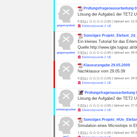
Prüfungsfragenausarbeitung 0
Lösung der Aufgabe1 der TET2 U
0
ECs
|
(0)
| Upload am: 12.0
gegensystem
Elektrodynamik 2 UE
Sonstiges Projekt_Elefant_2d_
Ein kleines Tutorial für das Er
Quelle:http://www.igte.tugraz.at/d
0
ECs
|
(0)
| Upload am: 09.0
gegensystem
Elektrodynamik 2 UE
Klausurangabe 29.05.2009
Nachklausur vom 29.05.09
0
ECs
|
(0)
| Upload am: 29.0
Elektrodynamik 2 UE
Prüfungsfragenausarbeitung 
Lösung der Aufgabe2 der TET2 U
0
ECs
|
(0)
| Upload am: 27.0
schwingischwingi
Elektrodynamik 2 UE
Sonstiges Projekt_HUe_Elefa
Simulation eines Microstrips in E
1
ECs
|
(0)
| Upload am: 05.0
tec1