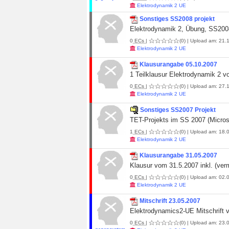
Elektrodynamik 2 UE
Sonstiges SS2008 projekt
Elektrodynamik 2, Übung, SS20
0
ECs
|
(0)
| Upload am: 21.1
Elektrodynamik 2 UE
Klausurangabe 05.10.2007
1 Teilklausur Elektrodynamik 2 
0
ECs
|
(0)
| Upload am: 27.1
Elektrodynamik 2 UE
Sonstiges SS2007 Projekt
TET-Projekts im SS 2007 (Micros
1
ECs
|
(0)
| Upload am: 18.0
Elektrodynamik 2 UE
Klausurangabe 31.05.2007
Klausur vom 31.5.2007 inkl. (verm
0
ECs
|
(0)
| Upload am: 02.0
Elektrodynamik 2 UE
Mitschrift 23.05.2007
Elektrodynamics2-UE Mitschrift 
0
ECs
|
(0)
| Upload am: 23.0