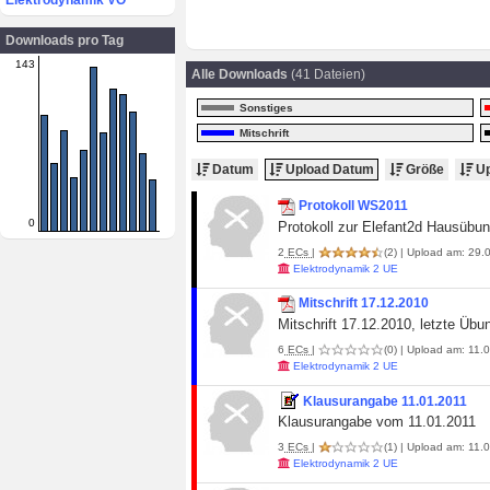
Elektrodynamik VO
Downloads pro Tag
143
Alle Downloads
(41 Dateien)
Sonstiges
Mitschrift
Datum
Upload Datum
Größe
Up
Protokoll WS2011
0
Protokoll zur Elefant2d Hausübu
2
ECs
|
(2)
| Upload am: 29.0
Elektrodynamik 2 UE
Mitschrift 17.12.2010
Mitschrift 17.12.2010, letzte Übu
6
ECs
|
(0)
| Upload am: 11.0
Elektrodynamik 2 UE
Klausurangabe 11.01.2011
Klausurangabe vom 11.01.2011
3
ECs
|
(1)
| Upload am: 11.0
Elektrodynamik 2 UE