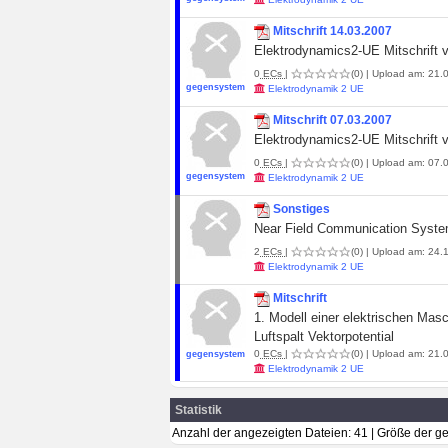
Mitschrift 14.03.2007
Elektrodynamics2-UE Mitschrift 
0
ECs
|
(0)
| Upload am: 21.0
gegensystem
Elektrodynamik 2 UE
Mitschrift 07.03.2007
Elektrodynamics2-UE Mitschrift 
0
ECs
|
(0)
| Upload am: 07.0
gegensystem
Elektrodynamik 2 UE
Sonstiges
Near Field Communication Syst
2
ECs
|
(0)
| Upload am: 24.1
Elektrodynamik 2 UE
Mitschrift
1. Modell einer elektrischen Masc
Luftspalt Vektorpotential
0
ECs
|
(0)
| Upload am: 21.0
gegensystem
Elektrodynamik 2 UE
Statistik
Anzahl der angezeigten Dateien: 41 | Größe der 