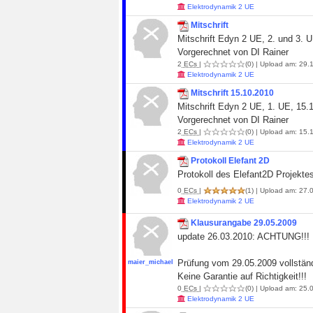
Elektrodynamik 2 UE
Mitschrift
Mitschrift Edyn 2 UE, 2. und 3. 
Vorgerechnet von DI Rainer
2
ECs
|
(0)
| Upload am: 29.1
Elektrodynamik 2 UE
Mitschrift 15.10.2010
Mitschrift Edyn 2 UE, 1. UE, 15.
Vorgerechnet von DI Rainer
2
ECs
|
(0)
| Upload am: 15.1
Elektrodynamik 2 UE
Protokoll Elefant 2D
Protokoll des Elefant2D Projekte
0
ECs
|
(1)
| Upload am: 27.0
Elektrodynamik 2 UE
Klausurangabe 29.05.2009
update 26.03.2010: ACHTUNG!!! F
Prüfung vom 29.05.2009 vollstän
maier_michael
Keine Garantie auf Richtigkeit!!!
0
ECs
|
(0)
| Upload am: 25.0
Elektrodynamik 2 UE