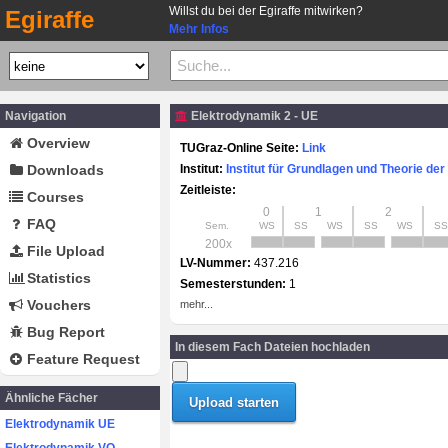
Willst du bei der Egiraffe mitwirken?
Egiraffe
Mehr Infos
Navigation
Elektrodynamik 2 - UE
Overview
TUGraz-Online Seite:
Link
Downloads
Institut:
Institut für Grundlagen und Theorie der
Zeitleiste:
Courses
0
1
2
FAQ
Sem.
WS
SS
WS
SS
WS
SS
200x
File Upload
LV-Nummer:
437.216
Statistics
Semesterstunden:
1
Vouchers
mehr...
Bug Report
In diesem Fach Dateien hochladen
Feature Request
Ähnliche Fächer
Elektrodynamik UE