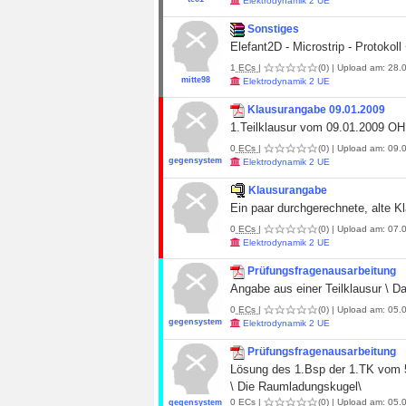
Elektrodynamik 2 UE
Sonstiges
Elefant2D - Microstrip - Protokol
1
ECs
|
(0)
| Upload am: 28.
mitte98
Elektrodynamik 2 UE
Klausurangabe 09.01.2009
1.Teilklausur vom 09.01.2009
0
ECs
|
(0)
| Upload am: 09.0
gegensystem
Elektrodynamik 2 UE
Klausurangabe
Ein paar durchgerechnete, alte Kl
0
ECs
|
(0)
| Upload am: 07.0
Elektrodynamik 2 UE
Prüfungsfragenausarbeitung
Angabe aus einer Teilklausur \ Da
0
ECs
|
(0)
| Upload am: 05.0
gegensystem
Elektrodynamik 2 UE
Prüfungsfragenausarbeitung
Lösung des 1.Bsp der 1.TK vom 
\ Die Raumladungskugel\
0
ECs
|
(0)
| Upload am: 05.0
gegensystem