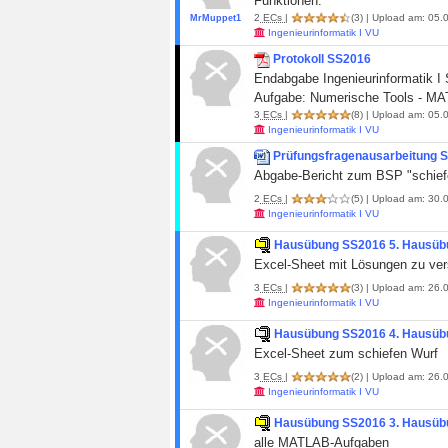
Funktionen.
2
ECs
|
(3)
| Upload am: 05.0
MrMuppet1
Ingenieurinformatik I VU
Protokoll SS2016
Endabgabe Ingenieurinformatik I
Aufgabe: Numerische Tools - M
3
ECs
|
(8)
| Upload am: 05.0
Ingenieurinformatik I VU
Prüfungsfragenausarbeitung 
Abgabe-Bericht zum BSP "schiefer
2
ECs
|
(5)
| Upload am: 30.0
Ingenieurinformatik I VU
Hausübung SS2016 5. Hausüb
Excel-Sheet mit Lösungen zu ver
3
ECs
|
(3)
| Upload am: 26.0
Ingenieurinformatik I VU
Hausübung SS2016 4. Hausüb
Excel-Sheet zum schiefen Wurf
3
ECs
|
(2)
| Upload am: 26.0
Ingenieurinformatik I VU
Hausübung SS2016 3. Hausüb
alle MATLAB-Aufgaben