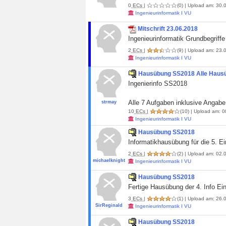
0
ECs
|
(0)
| Upload am: 30.0
Ingenieurinformatik I VU
Mitschrift 23.06.2018
Ingenieurinformatik Grundbegriffe 
2
ECs
|
(9)
| Upload am: 23.0
Ingenieurinformatik I VU
Hausübung SS2018 Alle Haus
Ingenierinfo SS2018
Alle 7 Aufgaben inklusive Angabe
strmay
10
ECs
|
(10)
| Upload am: 0
Ingenieurinformatik I VU
Hausübung SS2018
Informatikhausübung für die 5. Ei
2
ECs
|
(2)
| Upload am: 02.0
michaelknight
Ingenieurinformatik I VU
Hausübung SS2018
Fertige Hausübung der 4. Info Ei
3
ECs
|
(1)
| Upload am: 26.0
SirReginald
Ingenieurinformatik I VU
Hausübung SS2018