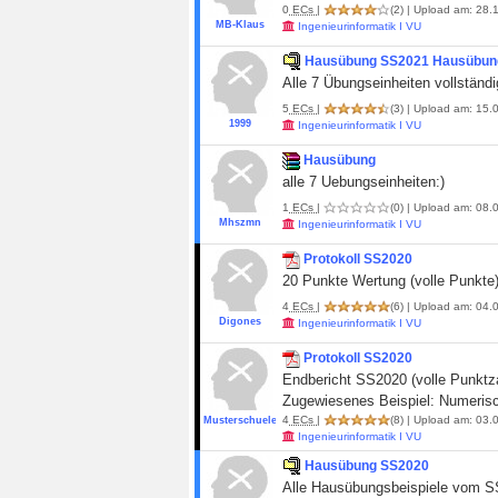
0
ECs
|
(2)
| Upload am: 28.1
MB-Klaus
Ingenieurinformatik I VU
Hausübung SS2021 Hausübun
Alle 7 Übungseinheiten vollständ
5
ECs
|
(3)
| Upload am: 15.
1999
Ingenieurinformatik I VU
Hausübung
alle 7 Uebungseinheiten:)
1
ECs
|
(0)
| Upload am: 08.0
Mhszmn
Ingenieurinformatik I VU
Protokoll SS2020
20 Punkte Wertung (volle Punkte
4
ECs
|
(6)
| Upload am: 04.0
Digones
Ingenieurinformatik I VU
Protokoll SS2020
Endbericht SS2020 (volle Punktza
Zugewiesenes Beispiel: Numeri
4
ECs
|
(8)
| Upload am: 03.0
Musterschueler19
Ingenieurinformatik I VU
Hausübung SS2020
Alle Hausübungsbeispiele vom S