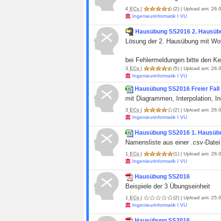
4
ECs
|
(2)
| Upload am: 26.0
Ingenieurinformatik I VU
Hausübung SS2016 2. Hausüb
Lösung der 2. Hausübung mit Wol
bei Fehlermeldungen bitte den K
3
ECs
|
(5)
| Upload am: 26.0
Ingenieurinformatik I VU
Hausübung SS2016 Freier Fall 
mit Diagrammen, Interpolation, I
3
ECs
|
(2)
| Upload am: 26.0
Ingenieurinformatik I VU
Hausübung SS2016 1. Hausüb
Namensliste aus einer .csv-Datei
1
ECs
|
(1)
| Upload am: 26.0
Ingenieurinformatik I VU
Hausübung SS2016
Beispiele der 3 Übungseinheit
1
ECs
|
(2)
| Upload am: 25.0
Ingenieurinformatik I VU
Hausübung SS2016