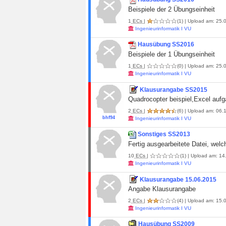
Beispiele der 2 Übungseinheit
1
ECs
|
(1)
| Upload am: 25.0
Ingenieurinformatik I VU
Hausübung SS2016
Beispiele der 1 Übungseinheit
1
ECs
|
(0)
| Upload am: 25.0
Ingenieurinformatik I VU
Klausurangabe SS2015
Quadrocopter beispiel,Excel auf
2
ECs
|
(6)
| Upload am: 06.1
bhf94
Ingenieurinformatik I VU
Sonstiges SS2013
Fertig ausgearbeitete Datei, welc
10
ECs
|
(1)
| Upload am: 14
Ingenieurinformatik I VU
Klausurangabe 15.06.2015
Angabe Klausurangabe
2
ECs
|
(4)
| Upload am: 15.0
Ingenieurinformatik I VU
Hausübung SS2009