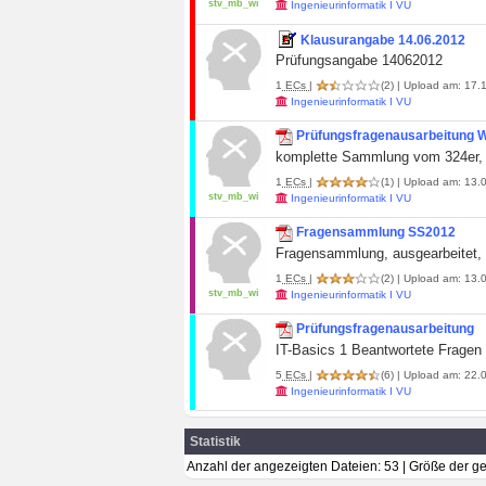
stv_mb_wi
Ingenieurinformatik I VU
Klausurangabe 14.06.2012
Prüfungsangabe 14062012
1
ECs
|
(2)
| Upload am: 17.1
Ingenieurinformatik I VU
Prüfungsfragenausarbeitung
komplette Sammlung vom 324er, i
1
ECs
|
(1)
| Upload am: 13.0
stv_mb_wi
Ingenieurinformatik I VU
Fragensammlung SS2012
Fragensammlung, ausgearbeitet, 
1
ECs
|
(2)
| Upload am: 13.0
stv_mb_wi
Ingenieurinformatik I VU
Prüfungsfragenausarbeitung
IT-Basics 1 Beantwortete Fragen
5
ECs
|
(6)
| Upload am: 22.0
Ingenieurinformatik I VU
Statistik
Anzahl der angezeigten Dateien: 53 | Größe der 