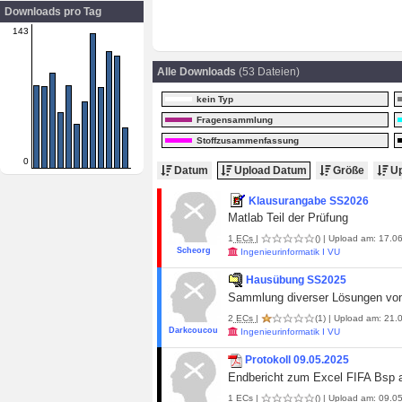
Downloads pro Tag
143
Alle Downloads
(53 Dateien)
kein Typ
Fragensammlung
Stoffzusammenfassung
0
Datum
Upload Datum
Größe
Up
Klausurangabe SS2026
Matlab Teil der Prüfung
1
ECs
|
()
| Upload am: 17.06
Scheorg
Ingenieurinformatik I VU
Hausübung SS2025
Sammlung diverser Lösungen vo
2
ECs
|
(1)
| Upload am: 21.0
Darkcoucou
Ingenieurinformatik I VU
Protokoll 09.05.2025
Endbericht zum Excel FIFA Bsp 
1
ECs
|
()
| Upload am: 09.05