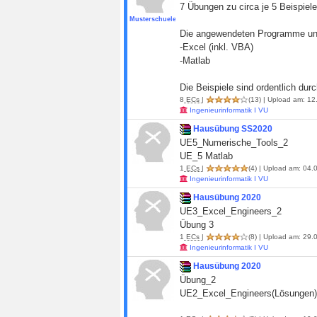
7 Übungen zu circa je 5 Beispiel
Musterschueler19
Die angewendeten Programme und 
-Excel (inkl. VBA)
-Matlab
Die Beispiele sind ordentlich du
8
ECs
|
(13)
| Upload am: 12
Ingenieurinformatik I VU
Hausübung SS2020
UE5_Numerische_Tools_2
UE_5 Matlab
1
ECs
|
(4)
| Upload am: 04.0
Ingenieurinformatik I VU
Hausübung 2020
UE3_Excel_Engineers_2
Übung 3
1
ECs
|
(8)
| Upload am: 29.0
Ingenieurinformatik I VU
Hausübung 2020
Übung_2
UE2_Excel_Engineers(Lösungen)