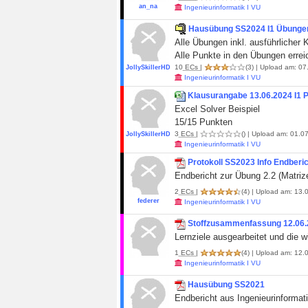
an_na
Ingenieurinformatik I VU
Hausübung SS2024 I1 Übunge
Alle Übungen inkl. ausführliche
Alle Punkte in den Übungen errei
10
ECs
|
(3)
| Upload am: 07
JollySkillerHD
Ingenieurinformatik I VU
Klausurangabe 13.06.2024 I1 
Excel Solver Beispiel
15/15 Punkten
3
ECs
|
()
| Upload am: 01.07
JollySkillerHD
Ingenieurinformatik I VU
Protokoll SS2023 Info Endberi
Endbericht zur Übung 2.2 (Matrize
2
ECs
|
(4)
| Upload am: 13.0
federer
Ingenieurinformatik I VU
Stoffzusammenfassung 12.06
Lernziele ausgearbeitet und die w
1
ECs
|
(4)
| Upload am: 12.0
Ingenieurinformatik I VU
Hausübung SS2021
Endbericht aus Ingenieurinforma