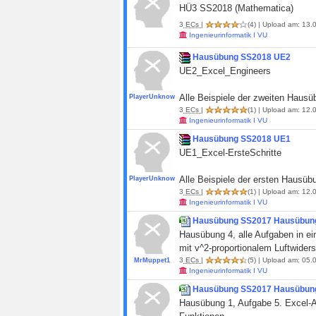
HÜ3 SS2018 (Mathematica)
3
ECs
|
(4)
| Upload am: 13.0
Ingenieurinformatik I VU
Hausübung SS2018 UE2
UE2_Excel_Engineers
Alle Beispiele der zweiten Hausü
PlayerUnknown
3
ECs
|
(1)
| Upload am: 12.0
Ingenieurinformatik I VU
Hausübung SS2018 UE1
UE1_Excel-ErsteSchritte
Alle Beispiele der ersten Hausüb
PlayerUnknown
3
ECs
|
(1)
| Upload am: 12.0
Ingenieurinformatik I VU
Hausübung SS2017 Hausübun
Hausübung 4, alle Aufgaben in ei
mit v^2-proportionalem Luftwiders
3
ECs
|
(5)
| Upload am: 05.0
MrMuppet1
Ingenieurinformatik I VU
Hausübung SS2017 Hausübun
Hausübung 1, Aufgabe 5. Excel-A