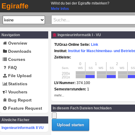
Willst du bei der Egiraffe mitwirken?
Egiraffe
Mehr Infos
Navigation
Ingenieurinformatik I - VU
Overview
TUGraz-Online Seite:
Link
Downloads
Institut:
Institut für Maschinenbau- und Betrieb
Zeitleiste:
Courses
0
1
2
FAQ
Sem.
WS
SS
WS
SS
WS
SS
200x
File Upload
201x
LV-Nummer:
374.100
Statistics
Semesterstunden:
1
Vouchers
mehr...
Bug Report
Feature Request
In diesem Fach Dateien hochladen
Ähnliche Fächer
Ingenieurinformatik II VU