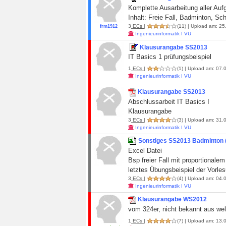
Komplette Ausarbeitung aller Auf
Inhalt: Freie Fall, Badminton, S
3
ECs
|
(11)
| Upload am: 25
frm1912
Ingenieurinformatik I VU
Klausurangabe SS2013
IT Basics 1 prüfungsbeispiel
1
ECs
|
(1)
| Upload am: 07.0
Ingenieurinformatik I VU
Klausurangabe SS2013
Abschlussarbeit IT Basics I
Klausurangabe
3
ECs
|
(3)
| Upload am: 31.0
Ingenieurinformatik I VU
Sonstiges SS2013 Badminton (
Excel Datei
Bsp freier Fall mit proportionale
letztes Übungsbeispiel der Vorle
3
ECs
|
(4)
| Upload am: 04.0
Ingenieurinformatik I VU
Klausurangabe WS2012
vom 324er, nicht bekannt aus we
1
ECs
|
(7)
| Upload am: 13.0