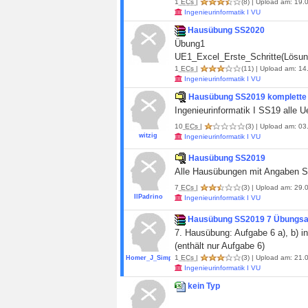
1
ECs
|
(8)
| Upload am: 19.0
Ingenieurinformatik I VU
Hausübung SS2020
Übung1
UE1_Excel_Erste_Schritte(Lösun
1
ECs
|
(11)
| Upload am: 14
Ingenieurinformatik I VU
Hausübung SS2019 komplett
Ingenieurinformatik I SS19 alle 
10
ECs
|
(3)
| Upload am: 03
witzig
Ingenieurinformatik I VU
Hausübung SS2019
Alle Hausübungen mit Angaben 
7
ECs
|
(3)
| Upload am: 29.0
IlPadrino
Ingenieurinformatik I VU
Hausübung SS2019 7 Übungsa
7. Hausübung: Aufgabe 6 a), b) 
(enthält nur Aufgabe 6)
1
ECs
|
(3)
| Upload am: 21.0
Homer_J_Simpson
Ingenieurinformatik I VU
kein Typ