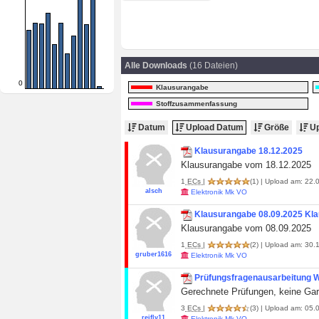
Alle Downloads
(16 Dateien)
0
Klausurangabe
Stoffzusammenfassung
Datum
Upload Datum
Größe
Up
Klausurangabe 18.12.2025
Klausurangabe vom 18.12.2025
1
ECs
|
(1)
| Upload am: 22.0
alsch
Elektronik Mk VO
Klausurangabe 08.09.2025 Kl
Klausurangabe vom 08.09.2025
1
ECs
|
(2)
| Upload am: 30.1
gruber1616
Elektronik Mk VO
Prüfungsfragenausarbeitung
Gerechnete Prüfungen, keine Gara
3
ECs
|
(3)
| Upload am: 05.
reifly11
Elektronik Mk VO