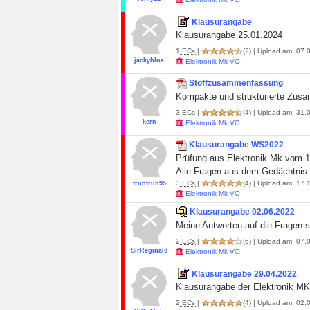
Klausurangabe
Klausurangabe 25.01.2024
1
ECs
|
(2)
| Upload am: 07.0
jackyblue
Elektronik Mk VO
Stoffzusammenfassung
Kompakte und strukturierte Zu
3
ECs
|
(4)
| Upload am: 31.
kern
Elektronik Mk VO
Klausurangabe WS2022
Prüfung aus Elektronik Mk vom 1
Alle Fragen aus dem Gedächtnis.
3
ECs
|
(4)
| Upload am: 17.1
fruhfruh95
Elektronik Mk VO
Klausurangabe 02.06.2022
Meine Antworten auf die Fragen si
2
ECs
|
(6)
| Upload am: 07.0
SirReginald
Elektronik Mk VO
Klausurangabe 29.04.2022
Klausurangabe der Elektronik MK
2
ECs
|
(4)
| Upload am: 02.0