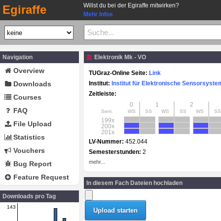
Willst du bei der Egiraffe mitwirken?
Egiraffe
Mehr Infos
Navigation
Elektronik Mk - VO
Overview
TUGraz-Online Seite:
Link
Downloads
Institut:
Institut für Elektronische Sensorsyst
Zeitleiste:
Courses
0
1
2
FAQ
Sem.
WS
SS
WS
SS
WS
SS
199x
File Upload
200x
201x
Statistics
LV-Nummer:
452.044
Vouchers
Semesterstunden:
2
mehr...
Bug Report
Feature Request
In diesem Fach Dateien hochladen
Downloads pro Tag
143