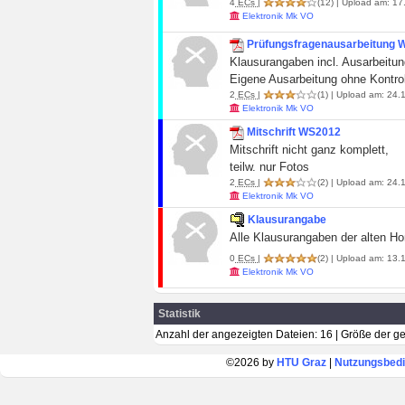
4
ECs
|
(12)
| Upload am: 17.
Elektronik Mk VO
Prüfungsfragenausarbeitung
Klausurangaben incl. Ausarbeitun
Eigene Ausarbeitung ohne Kontrol
2
ECs
|
(1)
| Upload am: 24.1
Elektronik Mk VO
Mitschrift WS2012
Mitschrift nicht ganz komplett,
teilw. nur Fotos
2
ECs
|
(2)
| Upload am: 24.1
Elektronik Mk VO
Klausurangabe
Alle Klausurangaben der alten 
0
ECs
|
(2)
| Upload am: 13.1
Elektronik Mk VO
Statistik
Anzahl der angezeigten Dateien: 16 | Größe der 
©2026 by
HTU Graz
|
Nutzungsbed