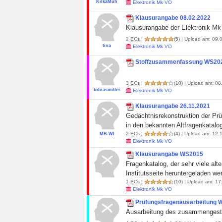
KilkaMuh
Elektronik Mk VO
Klausurangabe 08.02.2022
Klausurangabe der Elektronik Mk
2
ECs
|
(5)
| Upload am: 09.0
tina
Elektronik Mk VO
Stoffzusammenfassung WS20
3
ECs
|
(10)
| Upload am: 08
tobiasmitter
Elektronik Mk VO
Klausurangabe 26.11.2021
Gedächtnisrekonstruktion der Prü
in den bekannten Altfragenkatalog
2
ECs
|
(4)
| Upload am: 12.1
MB-WI
Elektronik Mk VO
Klausurangabe WS2015
Fragenkatalog, der sehr viele alt
Institutsseite heruntergeladen we
1
ECs
|
(10)
| Upload am: 17.
Elektronik Mk VO
Prüfungsfragenausarbeitung
Ausarbeitung des zusammengeste