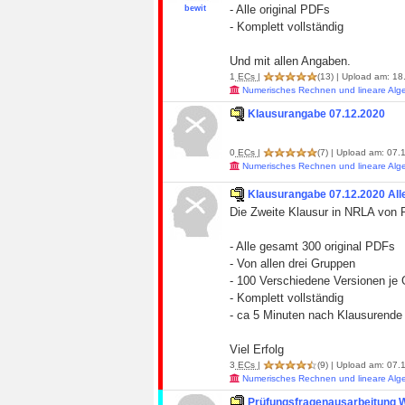
- Alle original PDFs
bewit
- Komplett vollständig
Und mit allen Angaben.
1
ECs
|
(13)
| Upload am: 18
Numerisches Rechnen und lineare Alg
Klausurangabe 07.12.2020
0
ECs
|
(7)
| Upload am: 07.
Numerisches Rechnen und lineare Alg
Klausurangabe 07.12.2020 All
Die Zweite Klausur in NRLA von 
- Alle gesamt 300 original PDFs
- Von allen drei Gruppen
- 100 Verschiedene Versionen je
- Komplett vollständig
- ca 5 Minuten nach Klausurende
Viel Erfolg
3
ECs
|
(9)
| Upload am: 07.
Numerisches Rechnen und lineare Alg
Prüfungsfragenausarbeitung 