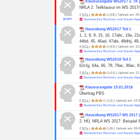
Klausurangabe WS2017 2. TK | 
NRLA 2. Teilklausur im WS 2017
2
ECs
|
(18)
| Upload am: 05.
griphi
Numerisches Rechnen und lineare Alg
Hausübung WS2017 Teil 1
1, 2, 8, 9, 15, 16, 17abc, 19a, 2
44bd, 45, 46ad, 47abi, 48dhij, 49
4
ECs
|
(43)
| Upload am: 22.
Numerisches Rechnen und lineare Alg
Hausübung WS2018 Teil 2
62cfg, 64a, 66, 78, 79ac, 80ac, 8
2
ECs
|
(21)
| Upload am: 21.
Numerisches Rechnen und lineare Alg
Klausurangabe 15.01.2018
Übertrag PBS
0
ECs
|
(1)
| Upload am: 15.0
Numerisches Rechnen und lineare Alg
Hausübung WS2017 WS 2017 | 
2. HÜ, NRLA WS 2017: Beispiel 
2
ECs
|
(6)
| Upload am: 09.0
Numerisches Rechnen und lineare Alg