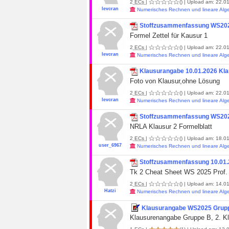
2
ECs
|
()
| Upload am: 22.01
levcran
Numerisches Rechnen und lineare Alg
Stoffzusammenfassung WS202
Formel Zettel für Kausur 1
2
ECs
|
()
| Upload am: 22.01
levcran
Numerisches Rechnen und lineare Alg
Klausurangabe 10.01.2026 Kla
Foto von Klausur,ohne Lösung
2
ECs
|
()
| Upload am: 22.01
levcran
Numerisches Rechnen und lineare Alg
Stoffzusammenfassung WS20
NRLA Klausur 2 Formelblatt
2
ECs
|
()
| Upload am: 18.01
user_6967
Numerisches Rechnen und lineare Alg
Stoffzusammenfassung 10.01
Tk 2 Cheat Sheet WS 2025 Prof.
2
ECs
|
()
| Upload am: 14.01
Hatzi
Numerisches Rechnen und lineare Alg
Klausurangabe WS2025 Gruppe
Klausurenangabe Gruppe B, 2. K