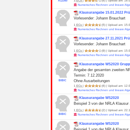
3
ECs
|
(6)
| Upload am: 16.0
A12345
Numerisches Rechnen und lineare Alg
Klausurangabe 15.01.2022 Prü
Vorlesender: Johann Brauchart
1
ECs
|
(5)
| Upload am: 15.
Numerisches Rechnen und lineare Alg
Klausurangabe 27.11.2021 Prü
Vorlesender: Johann Brauchart
1
ECs
|
(9)
| Upload am: 15.
Numerisches Rechnen und lineare Alg
Klausurangabe WS2020 Grupp
Angabe der gesamten zweiten N
Termin: 7.12.2020
Ohne Ausarbeitungen
BIBIC
1
ECs
|
(6)
| Upload am: 12.0
Numerisches Rechnen und lineare Alg
Klausurangabe WS2020
Beispiel 3 von der NRLA Klausur
1
ECs
|
(2)
| Upload am: 22.1
BIBIC
Numerisches Rechnen und lineare Alg
Klausurangabe WS2020
Beispiel 1 von der NRLA Klausur