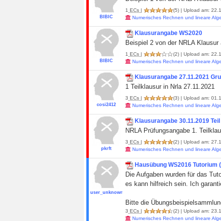
1
ECs
|
(5)
| Upload am: 22.1
BIBIC
Numerisches Rechnen und lineare Alg
Klausurangabe WS2020
Beispiel 2 von der NRLA Klausur
1
ECs
|
(2)
| Upload am: 22.1
BIBIC
Numerisches Rechnen und lineare Alg
Klausurangabe 27.11.2021 Gr
1 Teilklausur in Nrla 27.11.2021
3
ECs
|
(3)
| Upload am: 01.1
cosi2412
Numerisches Rechnen und lineare Alg
Klausurangabe 30.11.2019 Teil
NRLA Prüfungsangabe 1. Teilklau
3
ECs
|
(2)
| Upload am: 27.1
pkrft
Numerisches Rechnen und lineare Alg
Hausübung WS2016 Tutorium (P
Die Aufgaben wurden für das Tutor
es kann hilfreich sein. Ich garant
user_unknown
Bitte die Übungsbeispielsammlun
3
ECs
|
(2)
| Upload am: 23.1
Numerisches Rechnen und lineare Alg