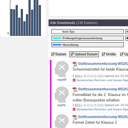
Alle Downloads
(136 Dateien)
kein Typ
0
Prüfungsfragenausarbeitung
Hausübung
Datum
Upload Datum
Größe
Up
Stoffzusammenfassung WS2025
Schummelzettel für beide Klausur
2
ECs
|
()
| Upload am: 02.03
sepp69
Numerisches Rechnen und lineare Alg
Stoffzusammenfassung WS2025
Formelblatt für die 2. Klausur i
vollen Bonuspunkte erhalten.
2
ECs
|
()
| Upload am: 25.01
tuglife
Numerisches Rechnen und lineare Alg
Stoffzusammenfassung WS202
Formel Zettel für Klausur 2