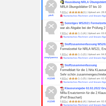
Hausübung NRLA Übungsblätte
NRLA Übungsblätter 07 bis 10
5
ECs
|
(1)
| Upload am: 28.
pkrft
Numerisches Rechnen und lineare Alg
Sonstiges WS2021 Formelzettel
war als Abgabe bei der Prüfung 2
2
ECs
|
(4)
| Upload am: 03.0
Numerisches Rechnen und lineare Alg
Stoffzusammenfassung WS20
Formelzettel für NRLA WS21, Ers
1
ECs
|
(2)
| Upload am: 04.0
simplyaenna
Numerisches Rechnen und lineare Alg
Stoffzusammenfassung
Formelblatt für die 1.Nrla KLausu
Sehr schön zusammengeschrieben
4
ECs
|
(5)
| Upload am: 02.0
A12345
Numerisches Rechnen und lineare Alg
Klausurangabe 02.02.2022 Gr
NRla Ersatztermin für die 2.Klaus
(Prof.Brauchart)
3
ECs
|
(4)
| Upload am: 02.0
A12345
Numerisches Rechnen und lineare Alg