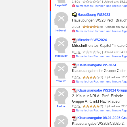
1
ECs
|
()
| Upload am: 15.11
LegatN04
Numerisches Rechnen und lineare Alg
Hausübung WS2023
Hausübungen WS23 Prof. Brauchar
3
ECs
|
(5)
| Upload am: 02.
lyrikelch
Numerisches Rechnen und lineare Alg
Mitschrift WS2024
Mitschrift erstes Kapitel "linea
0
ECs
|
()
| Upload am: 04.07
stdcstudy
Numerisches Rechnen und lineare Alg
Klausurangabe WS2024
Klausurangabe der Gruppe C der 2
2
ECs
|
(1)
| Upload am: 17.0
Yawewe
Numerisches Rechnen und lineare Alg
Klausurangabe WS2024 Gruppe
2. Klausur NRLA, Prof. Elsholz
Gruppe A, C inkl Nachklausur
2
ECs
|
(2)
| Upload am: 22.0
Aadmv
Numerisches Rechnen und lineare Alg
Klausurangabe 08.01.2025 Gru
Klausurangabe WS2024/2025 2. Te