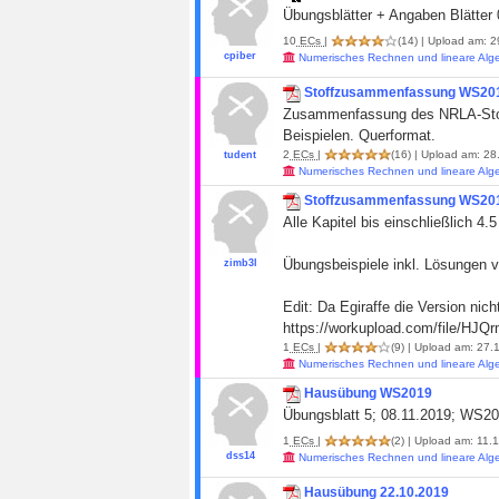
Übungsblätter + Angaben Blätter 
10
ECs
|
(14)
| Upload am: 2
cpiber
Numerisches Rechnen und lineare Alg
Stoffzusammenfassung WS20
Zusammenfassung des NRLA-Stoffs b
Beispielen. Querformat.
2
ECs
|
(16)
| Upload am: 28.
tudent
Numerisches Rechnen und lineare Alg
Stoffzusammenfassung WS20
Alle Kapitel bis einschließlich 4.
Übungsbeispiele inkl. Lösungen v
zimb3l
Edit: Da Egiraffe die Version nicht
https://workupload.com/file/HJQ
1
ECs
|
(9)
| Upload am: 27.1
Numerisches Rechnen und lineare Alg
Hausübung WS2019
Übungsblatt 5; 08.11.2019; WS2
1
ECs
|
(2)
| Upload am: 11.1
dss14
Numerisches Rechnen und lineare Alg
Hausübung 22.10.2019