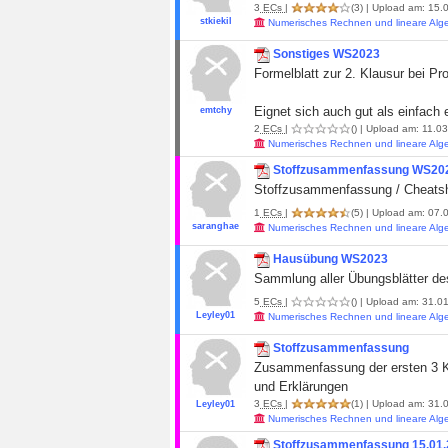
3
ECs
|
(3)
| Upload am: 15.
stkiekil
Numerisches Rechnen und lineare Alg
Sonstiges WS2023
Formelblatt zur 2. Klausur bei Pr
Eignet sich auch gut als einfach
emtchy
2
ECs
|
()
| Upload am: 11.03
Numerisches Rechnen und lineare Alg
Stoffzusammenfassung WS20
Stoffzusammenfassung / Cheatsh
1
ECs
|
(5)
| Upload am: 07.0
saranghae
Numerisches Rechnen und lineare Alg
Hausübung WS2023
Sammlung aller Übungsblätter des
5
ECs
|
()
| Upload am: 31.01
Leyley01
Numerisches Rechnen und lineare Alg
Stoffzusammenfassung
Zusammenfassung der ersten 3 Kap
und Erklärungen
3
ECs
|
(1)
| Upload am: 31.
Leyley01
Numerisches Rechnen und lineare Alg
Stoffzusammenfassung 15.01.