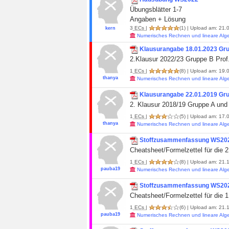
Übungsblätter 1-7
Angaben + Lösung
3
ECs
|
(1)
| Upload am: 21.0
kern
Numerisches Rechnen und lineare Alg
Klausurangabe 18.01.2023 Gr
2.Klausur 2022/23 Gruppe B Prof.
1
ECs
|
(8)
| Upload am: 19.0
thanya
Numerisches Rechnen und lineare Alg
Klausurangabe 22.01.2019 Gr
2. Klausur 2018/19 Gruppe A und 
1
ECs
|
(5)
| Upload am: 17.0
thanya
Numerisches Rechnen und lineare Alg
Stoffzusammenfassung WS2021
Cheatsheet/Formelzettel für die 
1
ECs
|
(8)
| Upload am: 21.
pauba19
Numerisches Rechnen und lineare Alg
Stoffzusammenfassung WS2021
Cheatsheet/Formelzettel für die 
1
ECs
|
(6)
| Upload am: 21.
pauba19
Numerisches Rechnen und lineare Alg