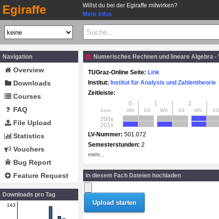
Willst du bei der Egiraffe mitwirken?
Egiraffe
Mehr Infos
Navigation
Numerisches Rechnen und lineare Algebra -
Overview
TUGraz-Online Seite:
Link
Downloads
Institut:
Institut für Analysis und Zahlentheorie
Zeitleiste:
Courses
0
1
2
FAQ
Sem.
WS
SS
WS
SS
WS
SS
200x
File Upload
201x
LV-Nummer:
501.072
Statistics
Semesterstunden:
2
Vouchers
mehr...
Bug Report
Feature Request
In diesem Fach Dateien hochladen
Downloads pro Tag
143