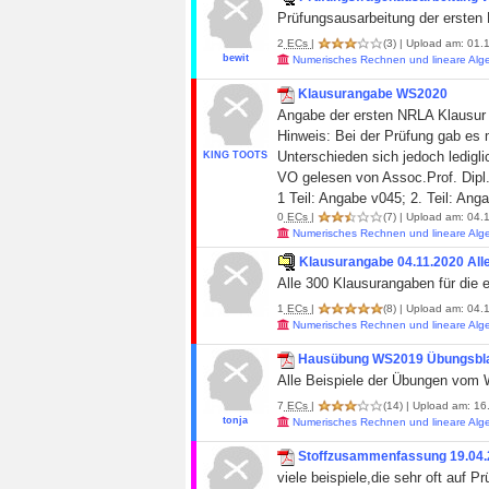
Prüfungsausarbeitung der ersten 
2
ECs
|
(3)
| Upload am: 01.
bewit
Numerisches Rechnen und lineare Alg
Klausurangabe WS2020
Angabe der ersten NRLA Klausur
Hinweis: Bei der Prüfung gab es m
Unterschieden sich jedoch ledigl
KING TOOTS
VO gelesen von Assoc.Prof. Dipl.-M
1 Teil: Angabe v045; 2. Teil: Ang
0
ECs
|
(7)
| Upload am: 04.1
Numerisches Rechnen und lineare Alg
Klausurangabe 04.11.2020 Alle
Alle 300 Klausurangaben für die 
1
ECs
|
(8)
| Upload am: 04.
Numerisches Rechnen und lineare Alg
Hausübung WS2019 Übungsbla
Alle Beispiele der Übungen vom WS
7
ECs
|
(14)
| Upload am: 16
tonja
Numerisches Rechnen und lineare Alg
Stoffzusammenfassung 19.04.2
viele beispiele,die sehr oft au