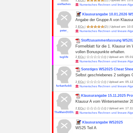
1
ECs
|
(1)
| Upload am: 13.0
vielfaches
Numerisches Rechnen und lineare Alg
Klausurangabe 10.01.2026 WS
Angabe der Gruppe A von Klausur
2
ECs
|
(2)
| Upload am: 10.0
peter_
Numerisches Rechnen und lineare Alg
Stoffzusammenfassung WS2025
Formelblatt für die 1. Klausur i
vollen Bonuspunkte erhalten.
2
ECs
|
()
| Upload am: 05.01
tuglife
Numerisches Rechnen und lineare Alg
Sonstiges WS2025 Cheat Sheet
Selbst geschriebenes 2 seitiges C
2
ECs
|
()
| Upload am: 05.12
furkanfuddi
Numerisches Rechnen und lineare Alg
Klausurangabe 15.11.2025 Pro
Klausur A vom Wintersemester 2
2
ECs
|
()
| Upload am: 17.11
TheMainDUDU
Numerisches Rechnen und lineare Alg
Klausurangabe WS2025
WS25 Teil A