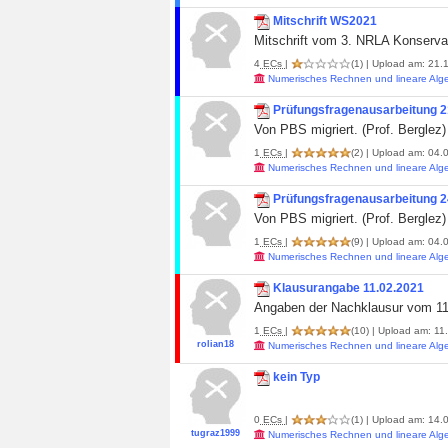
Mitschrift WS2021
Mitschrift vom 3. NRLA Konserv
4
ECs
|
(1)
| Upload am: 21.1
Numerisches Rechnen und lineare Alg
Prüfungsfragenausarbeitung 21
Von PBS migriert. (Prof. Berglez)
1
ECs
|
(2)
| Upload am: 04.
Numerisches Rechnen und lineare Alg
Prüfungsfragenausarbeitung 24
Von PBS migriert. (Prof. Berglez)
1
ECs
|
(9)
| Upload am: 04.
Numerisches Rechnen und lineare Alg
Klausurangabe 11.02.2021
Angaben der Nachklausur vom 11
1
ECs
|
(10)
| Upload am: 11
rolian18
Numerisches Rechnen und lineare Alg
kein Typ
0
ECs
|
(1)
| Upload am: 14.0
tugraz1999
Numerisches Rechnen und lineare Alg