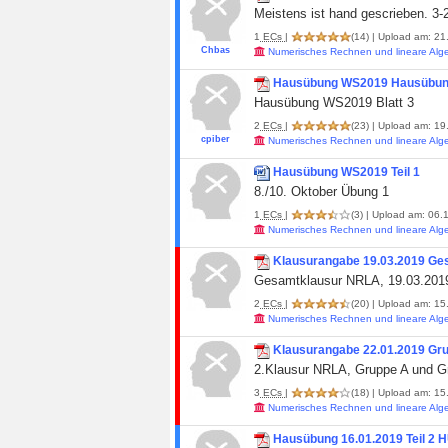
Meistens ist hand gescrieben. 3-2
1
ECs
|
(14)
| Upload am: 21.
Chbas
Numerisches Rechnen und lineare Alg
Hausübung WS2019 Hausübung
Hausübung WS2019 Blatt 3
2
ECs
|
(23)
| Upload am: 19.
cpiber
Numerisches Rechnen und lineare Alg
Hausübung WS2019 Teil 1
8./10. Oktober Übung 1
1
ECs
|
(3)
| Upload am: 06.1
Numerisches Rechnen und lineare Alg
Klausurangabe 19.03.2019 Ge
Gesamtklausur NRLA, 19.03.201
2
ECs
|
(20)
| Upload am: 15.
Numerisches Rechnen und lineare Alg
Klausurangabe 22.01.2019 Gr
2.Klausur NRLA, Gruppe A und G
3
ECs
|
(18)
| Upload am: 15.
Numerisches Rechnen und lineare Alg
Hausübung 16.01.2019 Teil 2