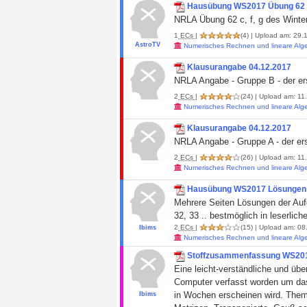
Hausübung WS2017 Übung 62 c,
NRLA Übung 62 c, f, g des Wint
1
ECs
|
(4)
| Upload am: 29.1
AstroTV
Numerisches Rechnen und lineare Alg
Klausurangabe 04.12.2017
NRLA Angabe - Gruppe B - der ers
2
ECs
|
(24)
| Upload am: 11.
Numerisches Rechnen und lineare Alg
Klausurangabe 04.12.2017
NRLA Angabe - Gruppe A - der erst
2
ECs
|
(26)
| Upload am: 11.
Numerisches Rechnen und lineare Alg
Hausübung WS2017 Lösungen
Mehrere Seiten Lösungen der Auf
32, 33 .. bestmöglich in leserlic
2
ECs
|
(15)
| Upload am: 08.
Ibims
Numerisches Rechnen und lineare Alg
Stoffzusammenfassung WS2017
Eine leicht-verständliche und üb
Computer verfasst worden um das
in Wochen erscheinen wird. Them
Ibims