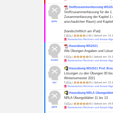
Stoffzusammenfassung WS2021
Stoffzusammenfassung für die 1. 
Zusammenfassung der Kapitel 1 (
anschaulichen Raum) und Kapitel
gaito
(handschriftlich am iPad)
2
ECs
|
(6)
| Upload am: 14.
Numerisches Rechnen und lineare Alg
Hausübung WS2021
Alle Übungen Angaben und Lösunge
0
ECs
|
(3)
| Upload am: 24.
vischli
Numerisches Rechnen und lineare Alg
Hausübung WS2021 Prof. Brau
Lösungen zu den Übungen 00 bis 
Wintersemester 2021
5
ECs
|
(3)
| Upload am: 23.
etzi
Numerisches Rechnen und lineare Alg
Hausübung NRLA Übungsblätte
NRLA Übungsblätter 11 bis 13
3
ECs
|
(4)
| Upload am: 28.
pkrft
Numerisches Rechnen und lineare Alg