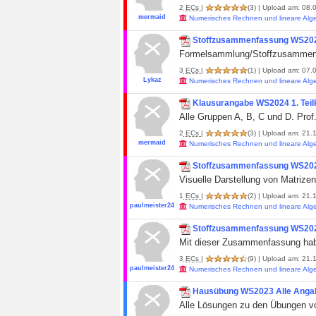
2
ECs
|
(3)
| Upload am: 08.0
mermaid
Numerisches Rechnen und lineare Alg
Stoffzusammenfassung WS20
Formelsammlung/Stoffzusammenf
3
ECs
|
(1)
| Upload am: 07.
Lykaz
Numerisches Rechnen und lineare Alg
Klausurangabe WS2024 1. Teilk
Alle Gruppen A, B, C und D. Prof
2
ECs
|
(3)
| Upload am: 21.1
mermaid
Numerisches Rechnen und lineare Alg
Stoffzusammenfassung WS202
Visuelle Darstellung von Matrize
1
ECs
|
(2)
| Upload am: 21.1
paulmeister24
Numerisches Rechnen und lineare Alg
Stoffzusammenfassung WS202
Mit dieser Zusammenfassung habe
3
ECs
|
(9)
| Upload am: 21.
paulmeister24
Numerisches Rechnen und lineare Alg
Hausübung WS2023 Alle Anga
Alle Lösungen zu den Übungen vo