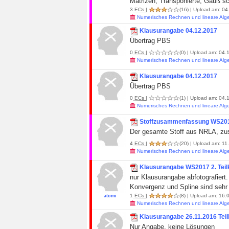
Matrizen, Transponierte, Gauß s
3
ECs
|
(16)
| Upload am: 04.
Numerisches Rechnen und lineare Alg
Klausurangabe 04.12.2017
Übertrag PBS
0
ECs
|
(0)
| Upload am: 04.1
Numerisches Rechnen und lineare Alg
Klausurangabe 04.12.2017
Übertrag PBS
0
ECs
|
(1)
| Upload am: 04.1
Numerisches Rechnen und lineare Alg
Stoffzusammenfassung WS201
Der gesamte Stoff aus NRLA, zu
4
ECs
|
(20)
| Upload am: 11.
Numerisches Rechnen und lineare Alg
Klausurangabe WS2017 2. Teil
nur Klausurangabe abfotografiert
Konvergenz und Spline sind sehr 
1
ECs
|
(8)
| Upload am: 16.0
atomi
Numerisches Rechnen und lineare Alg
Klausurangabe 26.11.2016 Teil
Nur Angabe, keine Lösungen