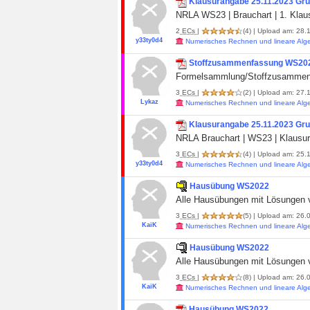
Klausurangabe 25.11.2023 Gr
NRLA WS23 | Brauchart | 1. Klau
2
ECs
|
(4)
| Upload am: 28.1
y33ty0d4
Numerisches Rechnen und lineare Alg
Stoffzusammenfassung WS20
Formelsammlung/Stoffzusammenf
3
ECs
|
(2)
| Upload am: 27.1
Lykaz
Numerisches Rechnen und lineare Alg
Klausurangabe 25.11.2023 Gr
NRLA Brauchart | WS23 | Klausu
3
ECs
|
(4)
| Upload am: 25.1
y33ty0d4
Numerisches Rechnen und lineare Alg
Hausübung WS2022
Alle Hausübungen mit Lösungen vo
3
ECs
|
(5)
| Upload am: 26.
KaiK
Numerisches Rechnen und lineare Alg
Hausübung WS2022
Alle Hausübungen mit Lösungen vo
3
ECs
|
(8)
| Upload am: 26.
KaiK
Numerisches Rechnen und lineare Alg
Hausübung WS2022