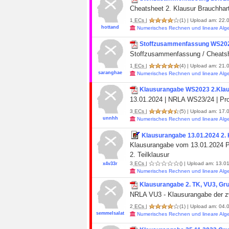
Cheatsheet 2. Klausur Brauchhar
1
ECs
|
(1)
| Upload am: 22.0
hottand
Numerisches Rechnen und lineare Alg
Stoffzusammenfassung WS20
Stoffzusammenfassung / Cheatsh
1
ECs
|
(4)
| Upload am: 21.0
saranghae
Numerisches Rechnen und lineare Alg
Klausurangabe WS2023 2.Klau
13.01.2024 | NRLA WS23/24 | Pro
3
ECs
|
(5)
| Upload am: 17.
unnhh
Numerisches Rechnen und lineare Alg
Klausurangabe 13.01.2024 2. 
Klausurangabe vom 13.01.2024 Pr
2. Teilklausur
3
ECs
|
()
| Upload am: 13.01
x4v33r
Numerisches Rechnen und lineare Alg
Klausurangabe 2. TK, VU3, Gr
NRLA VU3 - Klausurangabe der z
2
ECs
|
(1)
| Upload am: 04.0
semmelsalat
Numerisches Rechnen und lineare Alg