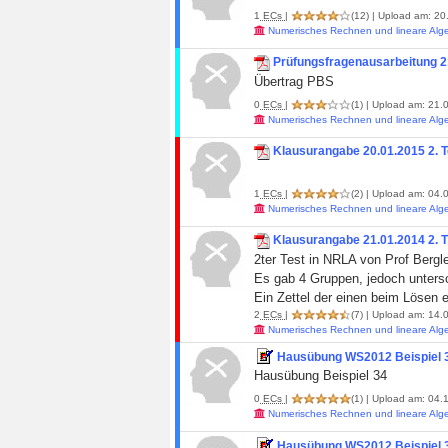
1
ECs
|
(12)
| Upload am: 20.
Numerisches Rechnen und lineare Alg
Prüfungsfragenausarbeitung 2
Übertrag PBS
0
ECs
|
(1)
| Upload am: 21.0
Numerisches Rechnen und lineare Alg
Klausurangabe 20.01.2015 2. T
1
ECs
|
(2)
| Upload am: 04.0
Numerisches Rechnen und lineare Alg
Klausurangabe 21.01.2014 2. 
2ter Test in NRLA von Prof Bergl
Es gab 4 Gruppen, jedoch untersc
Ein Zettel der einen beim Lösen ein
2
ECs
|
(7)
| Upload am: 14.0
Numerisches Rechnen und lineare Alg
Hausübung WS2012 Beispiel 
Hausübung Beispiel 34
0
ECs
|
(1)
| Upload am: 04.1
Numerisches Rechnen und lineare Alg
Hausübung WS2012 Beispiel 