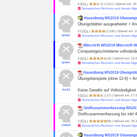
4
ECs
|
(11)
| Upload am: 19.
Numerisches Rechnen und lineare Alg
Hausübung WS2019 Übunungsbl
Übungsblätter ausgearbeitet + Ang
15
ECs
|
(18)
| Upload am: 1
cpiber
Numerisches Rechnen und lineare Alg
Mitschrift WS2019 Mitschrift 
Computergeschriebene vollständi
4
ECs
|
(3)
| Upload am: 10.0
cpiber
Numerisches Rechnen und lineare Alg
Hausübung WS2019 Übungsblät
Übungsbeispiele (ohne 12-4) + A
Keine Gewähr auf Vollständigkeit /
dss14
3
ECs
|
(7)
| Upload am: 17.
Numerisches Rechnen und lineare Alg
Stoffzusammenfassung WS20
Stoffzusammenfassung bis inkl 4
3
ECs
|
(9)
| Upload am: 29.1
zimb3l
Numerisches Rechnen und lineare Alg
Hausübung WS2019 Übunungsbl