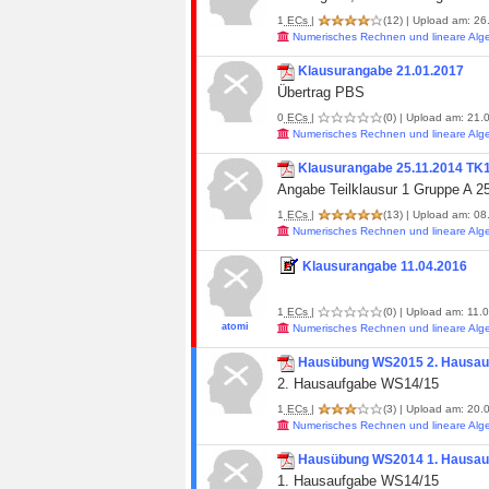
1
ECs
|
(12)
| Upload am: 26.
Numerisches Rechnen und lineare Alg
Klausurangabe 21.01.2017
Übertrag PBS
0
ECs
|
(0)
| Upload am: 21.0
Numerisches Rechnen und lineare Alg
Klausurangabe 25.11.2014 TK1
Angabe Teilklausur 1 Gruppe A 2
1
ECs
|
(13)
| Upload am: 08.
Numerisches Rechnen und lineare Alg
Klausurangabe 11.04.2016
1
ECs
|
(0)
| Upload am: 11.0
atomi
Numerisches Rechnen und lineare Alg
Hausübung WS2015 2. Hausau
2. Hausaufgabe WS14/15
1
ECs
|
(3)
| Upload am: 20.0
Numerisches Rechnen und lineare Alg
Hausübung WS2014 1. Hausau
1. Hausaufgabe WS14/15