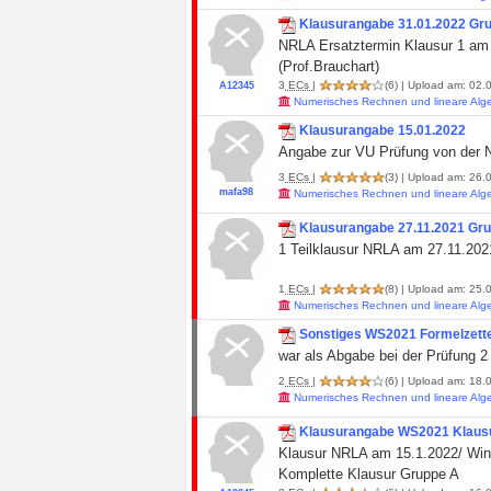
Klausurangabe 31.01.2022 Gr
NRLA Ersatztermin Klausur 1 am 
(Prof.Brauchart)
3
ECs
|
(6)
| Upload am: 02.0
A12345
Numerisches Rechnen und lineare Alg
Klausurangabe 15.01.2022
Angabe zur VU Prüfung von der 
3
ECs
|
(3)
| Upload am: 26.0
mafa98
Numerisches Rechnen und lineare Alg
Klausurangabe 27.11.2021 Gr
1 Teilklausur NRLA am 27.11.202
1
ECs
|
(8)
| Upload am: 25.0
Numerisches Rechnen und lineare Alg
Sonstiges WS2021 Formelzettel
war als Abgabe bei der Prüfung 2
2
ECs
|
(6)
| Upload am: 18.0
Numerisches Rechnen und lineare Alg
Klausurangabe WS2021 Klaus
Klausur NRLA am 15.1.2022/ Win
Komplette Klausur Gruppe A