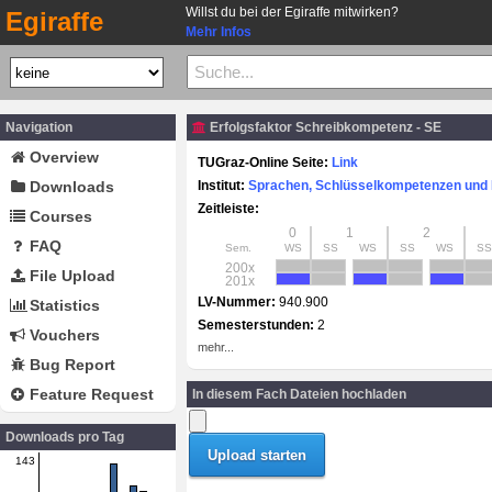
Willst du bei der Egiraffe mitwirken?
Egiraffe
Mehr Infos
Navigation
Erfolgsfaktor Schreibkompetenz - SE
Overview
TUGraz-Online Seite:
Link
Downloads
Institut:
Sprachen, Schlüsselkompetenzen und I
Zeitleiste:
Courses
0
1
2
FAQ
Sem.
WS
SS
WS
SS
WS
SS
200x
File Upload
201x
LV-Nummer:
940.900
Statistics
Semesterstunden:
2
Vouchers
mehr...
Bug Report
Feature Request
In diesem Fach Dateien hochladen
Downloads pro Tag
143