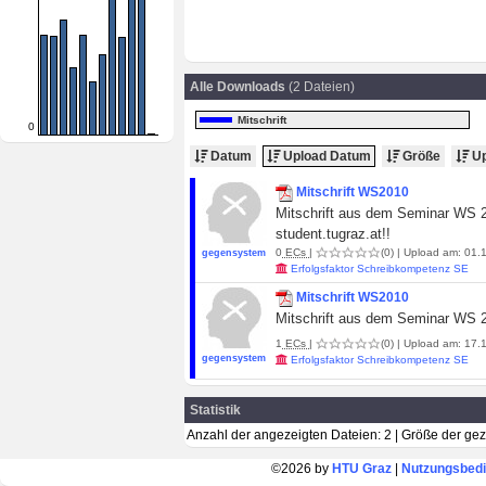
Alle Downloads
(2 Dateien)
Mitschrift
0
Datum
Upload Datum
Größe
Up
Mitschrift WS2010
Mitschrift aus dem Seminar WS 2
student.tugraz.at!!
0
ECs
|
(0)
| Upload am: 01.1
gegensystem
Erfolgsfaktor Schreibkompetenz SE
Mitschrift WS2010
Mitschrift aus dem Seminar WS 
1
ECs
|
(0)
| Upload am: 17.1
gegensystem
Erfolgsfaktor Schreibkompetenz SE
Statistik
Anzahl der angezeigten Dateien: 2 | Größe der ge
©2026 by
HTU Graz
|
Nutzungsbed