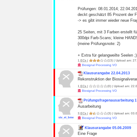
Prüfungen: 08.01.2014; 22.04.201
deckt geschätzt 85 Prozent der F
-> es gibt immer wieder neue Fr
25 Seiten, mit 3 Farben erstellt f
300dpi Farb-Scans; kleine HAND
(meine Prüfungsnote: 2)
+ Extra für gelangweilte Seelen ;)
1
ECs
|
(13)
| Upload am: 27.
Biosignal Processing VO
Klausurangabe 22.04.2013
Rekonstruktion der Biosignalvera
1
ECs
|
(0)
| Upload am: 22.0
Biosignal Processing VO
Prüfungsfragenausarbeitung 1
Ausarbeitung
3
ECs
|
(3)
| Upload am: 03.0
stv_et_bme
Biosignal Processing VO
Klausurangabe 05.06.2009
Eine Frage