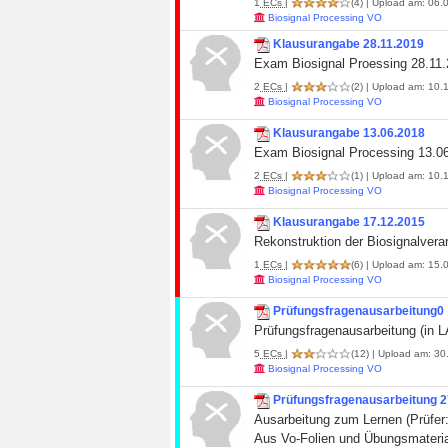
1
ECs
|
(4)
| Upload am: 06.0
Biosignal Processing VO
Klausurangabe 28.11.2019
Exam Biosignal Proessing 28.11
2
ECs
|
(2)
| Upload am: 10.1
Biosignal Processing VO
Klausurangabe 13.06.2018
Exam Biosignal Processing 13.0
2
ECs
|
(1)
| Upload am: 10.1
Biosignal Processing VO
Klausurangabe 17.12.2015
Rekonstruktion der Biosignalver
1
ECs
|
(6)
| Upload am: 15.0
Biosignal Processing VO
Prüfungsfragenausarbeitung0
Prüfungsfragenausarbeitung (in LA
5
ECs
|
(12)
| Upload am: 30.
Biosignal Processing VO
Prüfungsfragenausarbeitung 27.
Ausarbeitung zum Lernen (Prüfer:
Aus Vo-Folien und Übungsmaterial