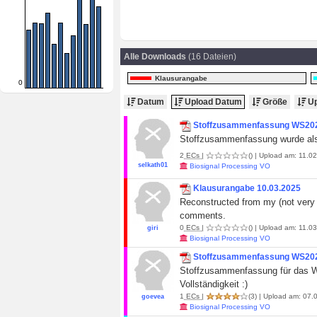
Alle Downloads
(16 Dateien)
Klausurangabe
0
Datum
Upload Datum
Größe
Up
Stoffzusammenfassung WS20
Stoffzusammenfassung wurde als V
2
ECs
|
()
| Upload am: 11.02
selkath01
Biosignal Processing VO
Klausurangabe 10.03.2025
Reconstructed from my (not very 
comments.
0
ECs
|
()
| Upload am: 11.03
giri
Biosignal Processing VO
Stoffzusammenfassung WS20
Stoffzusammenfassung für das Win
Vollständigkeit :)
1
ECs
|
(3)
| Upload am: 07.0
goevea
Biosignal Processing VO