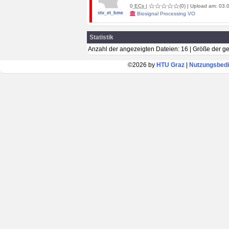
0
ECs
|
(0)
| Upload am: 03.0
stv_et_bme
Biosignal Processing VO
Statistik
Anzahl der angezeigten Dateien: 16 | Größe der 
©2026 by
HTU Graz
|
Nutzungsbed