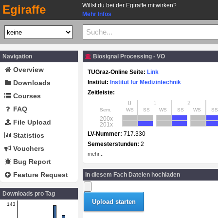
Willst du bei der Egiraffe mitwirken?
Egiraffe
Mehr Infos
Navigation
Biosignal Processing - VO
Overview
TUGraz-Online Seite:
Link
Downloads
Institut:
Institut für Medizintechnik
Zeitleiste:
Courses
0
1
2
FAQ
Sem.
WS
SS
WS
SS
WS
SS
200x
File Upload
201x
LV-Nummer:
717.330
Statistics
Semesterstunden:
2
Vouchers
mehr...
Bug Report
Feature Request
In diesem Fach Dateien hochladen
Downloads pro Tag
143