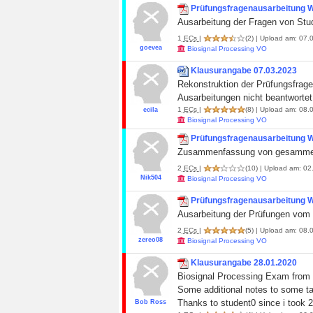
Prüfungsfragenausarbeitung
Ausarbeitung der Fragen von Stud
1
ECs
|
(2)
| Upload am: 07.0
goevea
Biosignal Processing VO
Klausurangabe 07.03.2023
Rekonstruktion der Prüfungsfrage
Ausarbeitungen nicht beantworte
1
ECs
|
(8)
| Upload am: 08.0
ecila
Biosignal Processing VO
Prüfungsfragenausarbeitung
Zusammenfassung von gesammelt
2
ECs
|
(10)
| Upload am: 02
Nik504
Biosignal Processing VO
Prüfungsfragenausarbeitung
Ausarbeitung der Prüfungen vom 1
2
ECs
|
(5)
| Upload am: 08.0
zereo08
Biosignal Processing VO
Klausurangabe 28.01.2020
Biosignal Processing Exam from
Some additional notes to some ta
Thanks to student0 since i took 2
Bob Ross