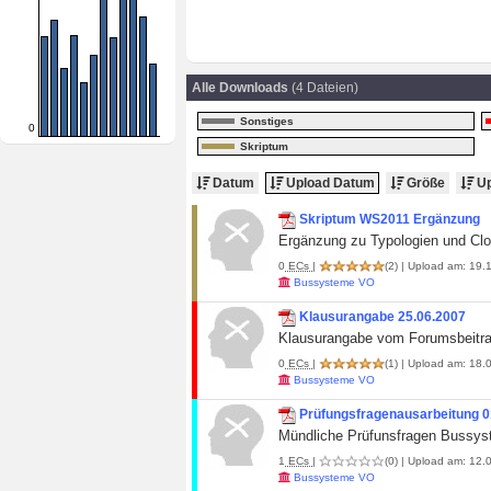
Alle Downloads
(4 Dateien)
Sonstiges
0
Skriptum
Datum
Upload Datum
Größe
Up
Skriptum WS2011 Ergänzung
Ergänzung zu Typologien und Cloc
0
ECs
|
(2)
| Upload am: 19.1
Bussysteme VO
Klausurangabe 25.06.2007
Klausurangabe vom Forumsbeitra
0
ECs
|
(1)
| Upload am: 18.0
Bussysteme VO
Prüfungsfragenausarbeitung 0
Mündliche Prüfunsfragen Bussyst
1
ECs
|
(0)
| Upload am: 12.0
Bussysteme VO