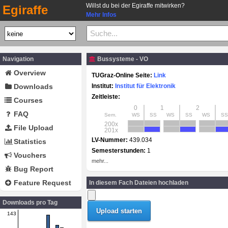
Willst du bei der Egiraffe mitwirken?
Egiraffe
Mehr Infos
Navigation
Bussysteme - VO
Overview
TUGraz-Online Seite:
Link
Downloads
Institut:
Institut für Elektronik
Zeitleiste:
Courses
0
1
2
FAQ
Sem.
WS
SS
WS
SS
WS
SS
200x
File Upload
201x
LV-Nummer:
439.034
Statistics
Semesterstunden:
1
Vouchers
mehr...
Bug Report
Feature Request
In diesem Fach Dateien hochladen
Downloads pro Tag
143