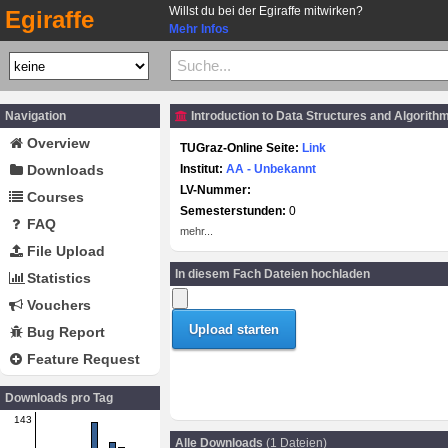
Willst du bei der Egiraffe mitwirken?
Egiraffe
Mehr Infos
Navigation
Introduction to Data Structures and Algorith
Overview
TUGraz-Online Seite:
Link
Downloads
Institut:
AA - Unbekannt
LV-Nummer:
Courses
Semesterstunden:
0
FAQ
mehr...
File Upload
In diesem Fach Dateien hochladen
Statistics
Vouchers
Bug Report
Feature Request
Downloads pro Tag
143
Alle Downloads
(1 Dateien)