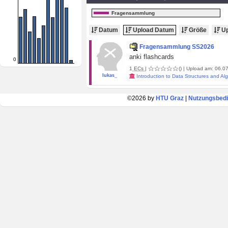
Fragensammlung
Datum
Upload Datum
Größe
Up
Fragensammlung SS2026
anki flashcards
0
1
ECs
|
()
| Upload am: 06.07
lukas_
Introduction to Data Structures and Al
©2026 by
HTU Graz
|
Nutzungsbed