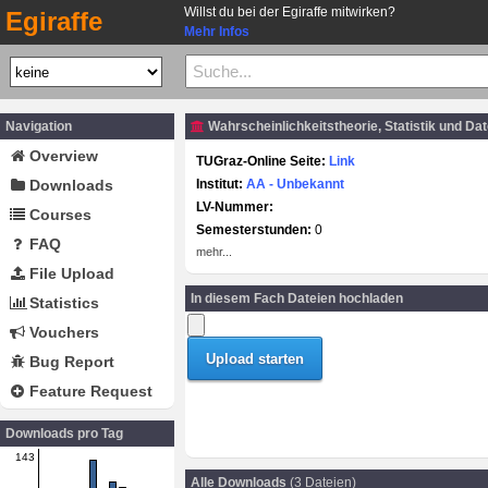
Willst du bei der Egiraffe mitwirken?
Egiraffe
Mehr Infos
Navigation
Wahrscheinlichkeitstheorie, Statistik und Da
Overview
TUGraz-Online Seite:
Link
Downloads
Institut:
AA - Unbekannt
LV-Nummer:
Courses
Semesterstunden:
0
FAQ
mehr...
File Upload
In diesem Fach Dateien hochladen
Statistics
Vouchers
Bug Report
Feature Request
Downloads pro Tag
143
Alle Downloads
(3 Dateien)