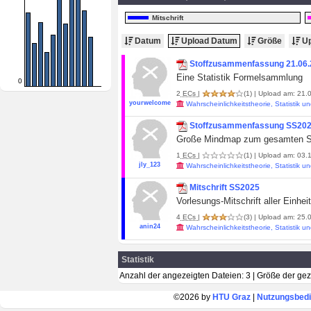
Mitschrift
Datum
Upload Datum
Größe
Up
Stoffzusammenfassung 21.06
Eine Statistik Formelsammlung
0
2
ECs
|
(1)
| Upload am: 21.0
yourwelcome
Wahrscheinlichkeitstheorie, Statistik
Stoffzusammenfassung SS20
Große Mindmap zum gesamten Sto
1
ECs
|
(1)
| Upload am: 03.1
jly_123
Wahrscheinlichkeitstheorie, Statistik
Mitschrift SS2025
Vorlesungs-Mitschrift aller Einhe
4
ECs
|
(3)
| Upload am: 25.
anin24
Wahrscheinlichkeitstheorie, Statistik
Statistik
Anzahl der angezeigten Dateien: 3 | Größe der ge
©2026 by
HTU Graz
|
Nutzungsbed