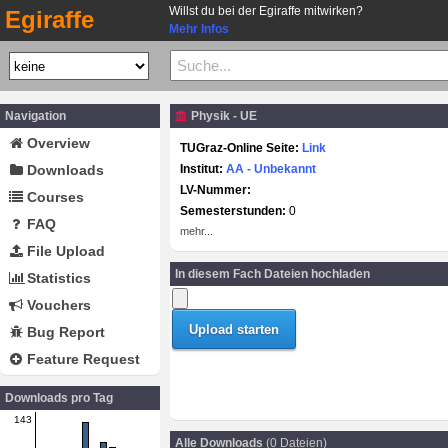
Willst du bei der Egiraffe mitwirken?
Egiraffe
Mehr Infos
Navigation
Physik - UE
Overview
TUGraz-Online Seite:
Link
Downloads
Institut:
AA - Unbekannt
LV-Nummer:
Courses
Semesterstunden:
0
FAQ
mehr...
File Upload
In diesem Fach Dateien hochladen
Statistics
Vouchers
Bug Report
Feature Request
Downloads pro Tag
143
Alle Downloads
(0 Dateien)