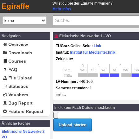
Willst du bei der Egiraffe mitwirken?
Egiraffe
Mehr Infos
Navigation
Elektrische Netzwerke 1 - VO
Overview
TUGraz-Online Seite:
Link
Downloads
Institut:
Institut für Medizintechnik
Zeitleiste:
Courses
0
1
2
FAQ
Sem.
WS
SS
WS
SS
WS
SS
200x
File Upload
LV-Nummer:
446.109
Statistics
Semesterstunden:
1
Vouchers
mehr...
Bug Report
In diesem Fach Dateien hochladen
Feature Request
Ähnliche Fächer
Elektrische Netzwerke 2
VO