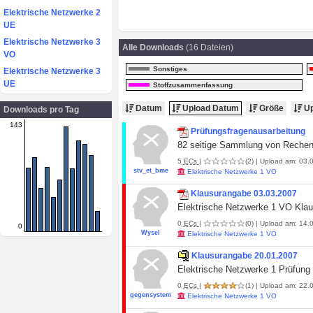
Elektrische Netzwerke 2
UE
Elektrische Netzwerke 3
Alle Downloads
(16 Dateien)
VO
Sonstiges
Elektrische Netzwerke 3
UE
Stoffzusammenfassung
Datum
Upload Datum
Größe
Up
Downloads pro Tag
143
Prüfungsfragenausarbeitung
82 seitige Sammlung von Rechen
5
ECs
|
(2)
| Upload am: 03.0
stv_et_bme
Elektrische Netzwerke 1 VO
Klausurangabe 03.03.2007
Elektrische Netzwerke 1 VO Kla
0
ECs
|
(0)
| Upload am: 14.0
0
Wysel
Elektrische Netzwerke 1 VO
Klausurangabe 20.01.2007
Elektrische Netzwerke 1 Prüfung
0
ECs
|
(1)
| Upload am: 22.0
gegensystem
Elektrische Netzwerke 1 VO