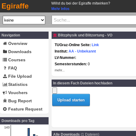
Willst du bei der Egiraffe mitwirken?
Egiraffe
Mehr Infos
Navigation
Blitzphysik und Blitzortung - VO
Overview
TUGraz-Online Seite:
Link
Downloads
Institut:
AA - Unbekannt
LV-Nummer:
Courses
Semesterstunden:
0
FAQ
mehr...
File Upload
In diesem Fach Dateien hochladen
Statistics
Vouchers
Bug Report
Feature Request
Downloads pro Tag
143
Alle Downloads
(1 Dateien)