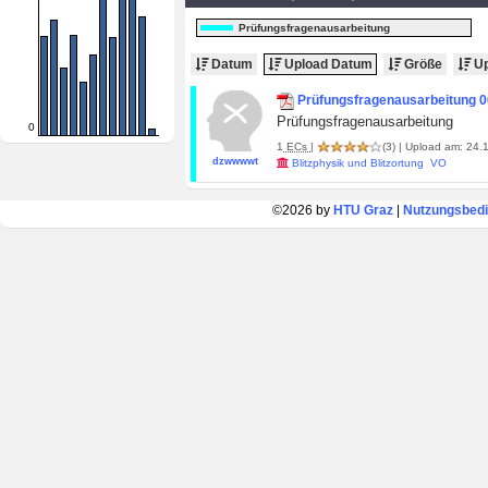
Prüfungsfragenausarbeitung
Datum
Upload Datum
Größe
Up
Prüfungsfragenausarbeitung 0
Prüfungsfragenausarbeitung
0
1
ECs
|
(3)
| Upload am: 24.1
dzwwwwt
Blitzphysik und Blitzortung VO
©2026 by
HTU Graz
|
Nutzungsbed