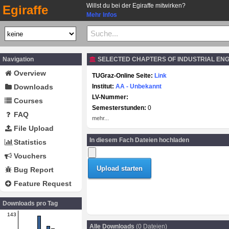
Willst du bei der Egiraffe mitwirken?
Egiraffe
Mehr Infos
Navigation
SELECTED CHAPTERS OF INDUSTRIAL ENGI
Overview
TUGraz-Online Seite:
Link
Downloads
Institut:
AA - Unbekannt
LV-Nummer:
Courses
Semesterstunden:
0
FAQ
mehr...
File Upload
In diesem Fach Dateien hochladen
Statistics
Vouchers
Bug Report
Feature Request
Downloads pro Tag
143
Alle Downloads
(0 Dateien)