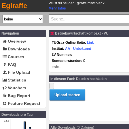
Willst du bei der Egiraffe mitwirken?
Egiraffe
Mehr Infos
Navigation
Betriebswirtschaft kompakt - VU
Overview
TUGraz-Online Seite:
Link
Downloads
Institut:
AA - Unbekannt
LV-Nummer:
Courses
Semesterstunden:
0
FAQ
mehr...
File Upload
In diesem Fach Dateien hochladen
Statistics
Vouchers
Bug Report
Feature Request
Downloads pro Tag
143
Alle Downloads
(0 Dateien)