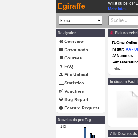
Willst du bei der 
Egiraffe
Mehr Infos
Navigation
Elektrotechni
Overview
TUGraz-Online 
Downloads
Institut:
AA - U
LV-Nummer:
Courses
Semesterstun
FAQ
mehr...
File Upload
In diesem Fach
Statistics
Vouchers
Bug Report
Feature Request
Downloads pro Tag
143
Alle Downloads