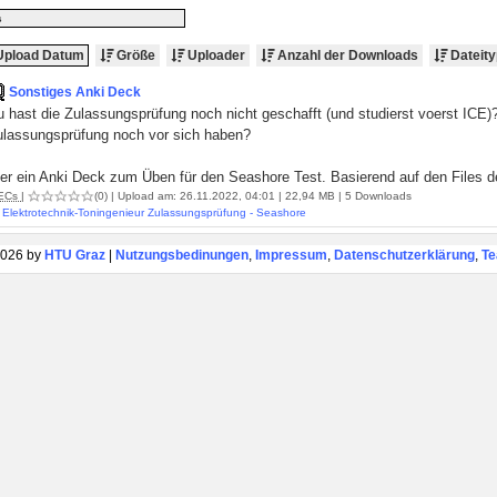
s
pload Datum
Größe
Uploader
Anzahl der Downloads
Dateity
Sonstiges Anki Deck
 hast die Zulassungsprüfung noch nicht geschafft (und studierst voerst ICE)
ulassungsprüfung noch vor sich haben?
ier ein Anki Deck zum Üben für den Seashore Test. Basierend auf den Files 
ECs
|
(0)
| Upload am: 26.11.2022, 04:01 | 22,94 MB | 5 Downloads
Elektrotechnik-Toningenieur Zulassungsprüfung - Seashore
026 by
HTU Graz
|
Nutzungsbedinungen
,
Impressum
,
Datenschutzerklärung
,
T