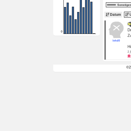
Sonstige
Datum
U
Du
0
Z
lehd0
H
2
©2