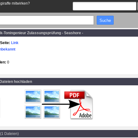
Egiraffe mitwirken?
k-Toningenieur Zulassungsprüfung - Seashore -
Seite:
Link
nbekannt
den:
0
 Dateien hochladen
(1 Dateien)