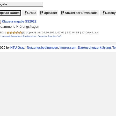
ngabe
pload Datum
Größe
Uploader
Anzahl der Downloads
Dateity
Klausurangabe SS2022
esammelte Prüfungsfragen
ECs
|
(1)
| Upload am: 09.10.2022, 02:06 | 185,04 kB | 13 Downloads
Universitätsweites Basismodul: Gender Studies VO
026 by
HTU Graz
|
Nutzungsbedinungen
,
Impressum
,
Datenschutzerklärung
,
T