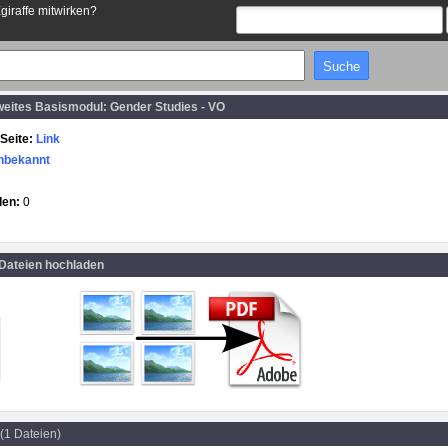
Egiraffe mitwirken?
weites Basismodul: Gender Studies - VO
Seite:
Link
nbekannt
den:
0
 Dateien hochladen
(1 Dateien)