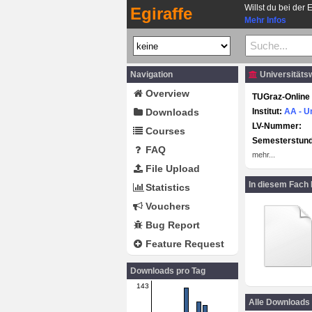
Willst du bei der 
Egiraffe
Mehr Infos
Navigation
Universitäts
Overview
TUGraz-Online 
Downloads
Institut:
AA - U
LV-Nummer:
Courses
Semesterstun
FAQ
mehr...
File Upload
In diesem Fach
Statistics
Vouchers
Bug Report
Feature Request
Downloads pro Tag
143
Alle Downloads