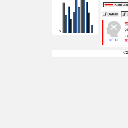
Klausura
Datum
U
g
0
2
MP_13
©2