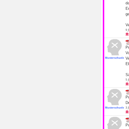
da
Er
g
Ve
9
Pr
V
Ve
Musterschueler19
Eb
Sä
5
Pr
D
3
Musterschueler19
Pr