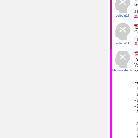
Ge
2
volcom19
Ge
2
volcom19
Pr
V
s
Musterschueler19
E
- 
- 
-
-
- 
-
-
-
- 