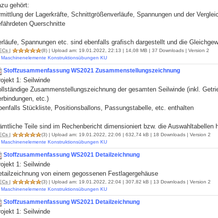
zu gehört:
mittlung der Lagerkräfte, Schnittgrößenverläufe, Spannungen und der Verglei
efährdeten Querschnitte
rläufe, Spannungen etc. sind ebenfalls grafisch dargestellt und die Gleichge
ECs
|
(8)
| Upload am: 19.01.2022, 22:13 | 14,08 MB | 37 Downloads |
Version 2
Maschinenelemente Konstruktionsübungen KU
Stoffzusammenfassung WS2021 Zusammenstellungszeichnung
ojekt 1: Seilwinde
ollständige Zusammenstellungszeichnung der gesamten Seilwinde (inkl. Getr
rbindungen, etc.)
enfalls Stückliste, Positionsballons, Passungstabelle, etc. enthalten
mtliche Teile sind im Rechenbericht dimensioniert bzw. die Auswahltabellen h
ECs
|
(3)
| Upload am: 19.01.2022, 22:06 | 632,74 kB | 18 Downloads |
Version 2
Maschinenelemente Konstruktionsübungen KU
Stoffzusammenfassung WS2021 Detailzeichnung
ojekt 1: Seilwinde
etailzeichnung von einem gegossenen Festlagergehäuse
ECs
|
(3)
| Upload am: 19.01.2022, 22:04 | 307,82 kB | 13 Downloads |
Version 2
Maschinenelemente Konstruktionsübungen KU
Stoffzusammenfassung WS2021 Detailzeichnung
ojekt 1: Seilwinde