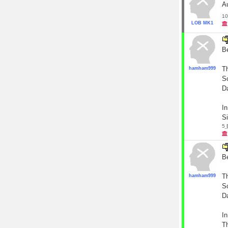
A
10
LOB MK1
B
Th
hamham999
Sc
D
In
S
5
B
Th
hamham999
Sc
D
In
T