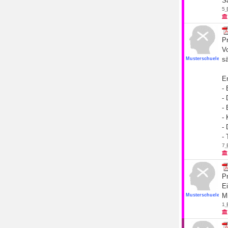
Sä
5
Pr
V
s
Musterschueler19
E
- 
-
-
-
- 
-
7
Pr
E
M
Musterschueler19
1