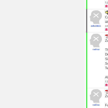
5
C
ü
10
mfk13611
Z
Th
radisa
D
Si
S
T
Al
2
Z
Fo
radisa