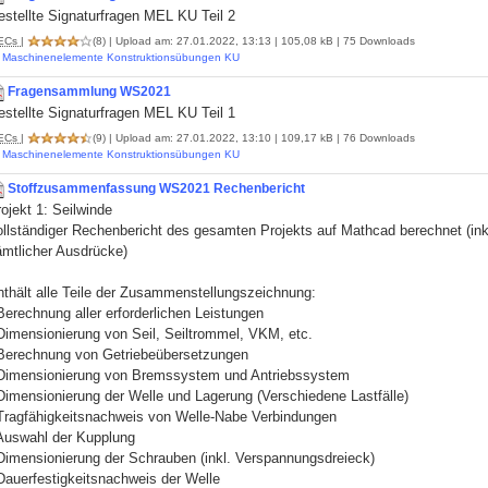
stellte Signaturfragen MEL KU Teil 2
ECs
|
(8)
| Upload am: 27.01.2022, 13:13 | 105,08 kB | 75 Downloads
Maschinenelemente Konstruktionsübungen KU
Fragensammlung WS2021
stellte Signaturfragen MEL KU Teil 1
ECs
|
(9)
| Upload am: 27.01.2022, 13:10 | 109,17 kB | 76 Downloads
Maschinenelemente Konstruktionsübungen KU
Stoffzusammenfassung WS2021 Rechenbericht
ojekt 1: Seilwinde
ollständiger Rechenbericht des gesamten Projekts auf Mathcad berechnet (ink
ämtlicher Ausdrücke)
nthält alle Teile der Zusammenstellungszeichnung:
Berechnung aller erforderlichen Leistungen
Dimensionierung von Seil, Seiltrommel, VKM, etc.
 Berechnung von Getriebeübersetzungen
 Dimensionierung von Bremssystem und Antriebssystem
Dimensionierung der Welle und Lagerung (Verschiedene Lastfälle)
 Tragfähigkeitsnachweis von Welle-Nabe Verbindungen
 Auswahl der Kupplung
 Dimensionierung der Schrauben (inkl. Verspannungsdreieck)
Dauerfestigkeitsnachweis der Welle