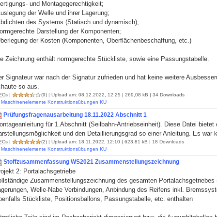
ertigungs- und Montagegerechtigkeit;
uslegung der Welle und ihrer Lagerung;
Abdichten des Systems (Statisch und dynamisch);
normgerechte Darstellung der Komponenten;
Überlegung der Kosten (Komponenten, Oberflächenbeschaffung, etc.)
e Zeichnung enthält normgerechte Stückliste, sowie eine Passungstabelle.
er Signateur war nach der Signatur zufrieden und hat keine weitere Ausbesse
chaute so aus.
ECs
|
(9)
| Upload am: 08.12.2022, 12:25 | 269,08 kB | 34 Downloads
Maschinenelemente Konstruktionsübungen KU
Prüfungsfragenausarbeitung 18.11.2022 Abschnitt 1
ntageanleitung für 1.Abschnitt (Seilbahn-Antriebseinheit). Diese Datei bietet 
rstellungsmöglichkeit und den Detaillierungsgrad so einer Anleitung. Es war
ECs
|
(2)
| Upload am: 18.11.2022, 12:10 | 623,81 kB | 18 Downloads
Maschinenelemente Konstruktionsübungen KU
Stoffzusammenfassung WS2021 Zusammenstellungszeichnung
ojekt 2: Portalachsgetriebe
ollständige Zusammenstellungszeichnung des gesamten Portalachsgetriebes (
agerungen, Welle-Nabe Verbindungen, Anbindung des Reifens inkl. Bremssyst
enfalls Stückliste, Positionsballons, Passungstabelle, etc. enthalten