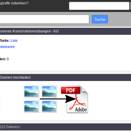
Egiraffe mitwirken?
mente Konstruktionsübungen - KU
Seite:
Link
nbekannt
den:
0
 Dateien hochladen
(22 Dateien)