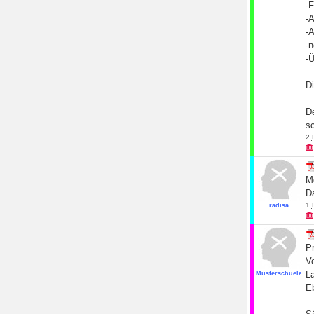
-F
-A
-
-
-
Di
D
s
2
Mo
Da
1
radisa
Pr
V
L
Musterschueler19
Eb