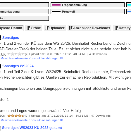
s
Fragensammlung
ammenfassung
Protokoll
ion
pload Datum
Größe
Uploader
Anzahl der Downloads
Dateity
Sonstiges
il 1 und 2 von der KÜ aus dem WS 25/26. Beinhaltet Rechenbericht, Zeichnung
D-Dateien(Creo) der beiden Teile. Es ist sicher nicht alles perfekt aber hab
ECs
|
()
| Upload am: 03.03.2026, 11:12 | 48,94 MB | 4 Downloads
Maschinenelemente Konstruktionsübungen KU
Sonstiges WS2024
eil 1 und Teil 2 der KU vom WS24/25. Beinhaltet Rechenberichte, Freihandze
n Rechenberichten gibt es Quellen zur einfachen Reproduktion. Mit wichtigen
eichnungen bestehen aus Baugruppenzeichnungen mit Stückliste und einer Fe
te: 1
amen und Logos wurden geschwärzt. Viel Erfolg
ECs
|
(2)
| Upload am: 27.01.2025, 12:14 | 34,81 MB | 47 Downloads
Maschinenelemente Konstruktionsübungen KU
Sonstiges WS2023 KU 2023 gesamt