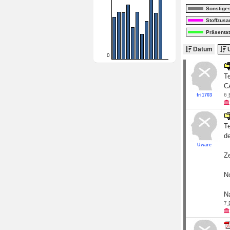
Sonstige
Stoffzus
Präsentat
Datum
U
0
Te
CA
6
fri1703
T
de
Uware
Z
No
N
7