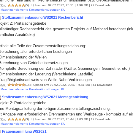
mtliche Teile sind im Rechenbericht dimensioniert bzw. die Auswahltabellen h
ECs
|
(5)
| Upload am: 02.02.2022, 20:51 | 1,99 MB | 27 Downloads
Maschinenelemente Konstruktionsübungen KU
Stoffzusammenfassung WS2021 Rechenbericht
ojekt 2: Portalachsgetriebe
ollständiger Rechenbericht des gesamten Projekts auf Mathcad berechnet (ink
ämtlicher Ausdrücke)
nthält alle Teile der Zusammenstellungszeichnung:
Berechnung aller erforderlichen Leistungen
 Dimensionierung der Wellen
 Berechnung von Getriebeübersetzungen
 Komplette Berechnung der Zahnräder (Kräfte, Spannungen, Geometrie, etc.)
Dimensionierung der Lagerung (Verschiedene Lastfälle)
 Tragfähigkeitsnachweis von Welle-Nabe Verbindungen
ECs
|
(14)
| Upload am: 02.02.2022, 20:47 | 5,41 MB | 44 Downloads
Maschinenelemente Konstruktionsübungen KU
Stoffzusammenfassung WS2021 Montageanleitung
ojekt 2: Portalachsgetriebe
ine Montageanleitung der fertigen Zusammenstellungszeichnung.
it Angabe von erforderlichen Drehmomenten und Werkzeuge - kompakt auf e
ECs
|
(3)
| Upload am: 02.02.2022, 20:44 | 1,03 MB | 12 Downloads
Maschinenelemente Konstruktionsübungen KU
Fragensammlung WS2021