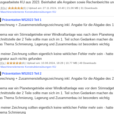
usgearbeitete KU aus 2023. Beinhaltet alle Angaben sowie Rechenberichte u
ECs
|
(1)
| Upload am: 27.11.2024, 10:40 | 21,06 MB | 31 Downloads
Maschinenelemente Konstruktionsübungen KU
Präsentation WS2023 Teil 1
erechnung + Zusammenstellungszeichnung inkl. Angabe für die Abgabe des 1
ema war ein Stirnradgetriebe einer Windkraftanlage was nach dem Planetengetr
hnittstelle der 2 Teile sollte man sich im 1. Teil schon Gedanken machen da 
as Thema Schmierung, Lagerung und Zusammenbau ist besonders wichtig
 meiner Zeichnung sollten eigentlich keine wirklichen Fehler mehr sein - hatte
ignatur auch nichts gefunden
ECs
|
(4)
| Upload am: 10.08.2024, 18:28 | 10,77 MB | 49 Downloads
Maschinenelemente Konstruktionsübungen KU
Präsentation WS2023 Teil 2
erechnung + Zusammenstellungszeichnung inkl. Angabe für die Abgabe des 2
ema war ein Planetengetriebe einer Windkraftanlage was vor dem Stirnradgetri
hnittstelle der 2 Teile sollte man sich im 1. Teil schon Gedanken machen da 
as Thema Schmierung, Lagerung und Zusammenbau ist besonders wichtig
 meiner Zeichnung sollten eigentlich keine wirklichen Fehler mehr sein - hatt
hema Schmierung