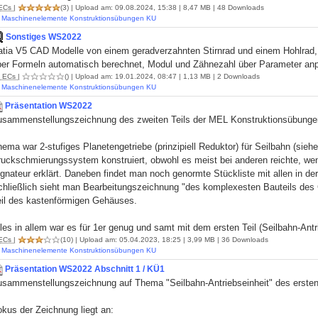
ECs
|
(3)
| Upload am: 09.08.2024, 15:38 | 8,47 MB | 48 Downloads
Maschinenelemente Konstruktionsübungen KU
Sonstiges WS2022
atia V5 CAD Modelle von einem geradverzahnten Stirnrad und einem Hohlrad
ber Formeln automatisch berechnet, Modul und Zähnezahl über Parameter an
ECs
|
()
| Upload am: 19.01.2024, 08:47 | 1,13 MB | 2 Downloads
Maschinenelemente Konstruktionsübungen KU
Präsentation WS2022
usammenstellungszeichnung des zweiten Teils der MEL Konstruktionsübung
ema war 2-stufiges Planetengetriebe (prinzipiell Reduktor) für Seilbahn (sieh
ruckschmierungssystem konstruiert, obwohl es meist bei anderen reichte, 
gnateur erklärt. Daneben findet man noch genormte Stückliste mit allen in d
chließlich sieht man Bearbeitungszeichnung "des komplexesten Bauteils des 
eil des kastenförmigen Gehäuses.
les in allem war es für 1er genug und samt mit dem ersten Teil (Seilbahn-Antr
ECs
|
(10)
| Upload am: 05.04.2023, 18:25 | 3,99 MB | 36 Downloads
Maschinenelemente Konstruktionsübungen KU
Präsentation WS2022 Abschnitt 1 / KÜ1
usammenstellungszeichnung auf Thema "Seilbahn-Antriebseinheit" des erste
kus der Zeichnung liegt an: