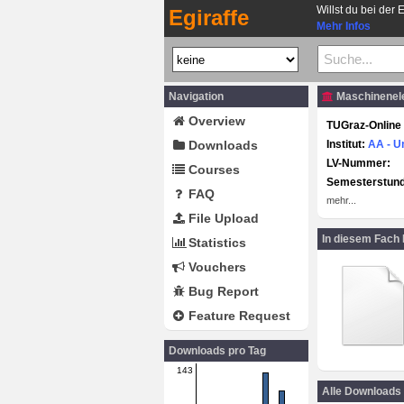
Willst du bei der 
Egiraffe
Mehr Infos
Navigation
Maschinenele
Overview
TUGraz-Online 
Downloads
Institut:
AA - U
LV-Nummer:
Courses
Semesterstun
FAQ
mehr...
File Upload
In diesem Fach
Statistics
Vouchers
Bug Report
Feature Request
Downloads pro Tag
143
Alle Downloads