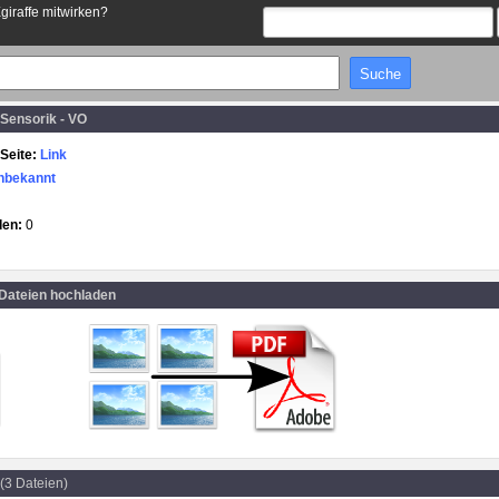
Egiraffe mitwirken?
Sensorik - VO
Seite:
Link
nbekannt
den:
0
 Dateien hochladen
(3 Dateien)