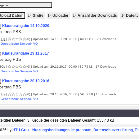
ngabe
pload Datum
Größe
Uploader
Anzahl der Downloads
Dateity
Klausurangabe 14.10.2020
bertrag PBS
ECs
|
(0)
| Upload am: 14.10.2020, 00:00 | 60,11 kB | 23 Downloads
Geodätische Sensorik VO
Klausurangabe 29.11.2017
bertrag PBS
ECs
|
(0)
| Upload am: 29.11.2017, 00:00 | 35,73 kB | 17 Downloads
Geodätische Sensorik VO
Klausurangabe 20.10.2016
bertrag PBS
ECs
|
(0)
| Upload am: 20.10.2016, 00:00 | 59,57 kB | 13 Downloads
Geodätische Sensorik VO
eigten Dateien: 3 | Größe der gezeigten Dateien Gesamt: 155,43 kB
026 by
HTU Graz
|
Nutzungsbedinungen
,
Impressum
,
Datenschutzerklärung
,
T