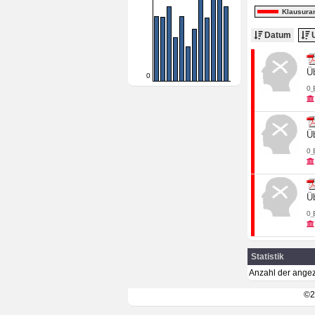
Klausura
Datum
U
Ü
0
0
Ü
0
Ü
0
Statistik
Anzahl der angez
©2