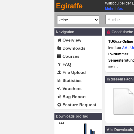
Willst du bei der 
Egiraffe
Mehr Infos
Navigation
Geodätische 
Overview
TUGraz-Online 
Downloads
Institut:
AA - U
LV-Nummer:
Courses
Semesterstun
FAQ
mehr...
File Upload
In diesem Fach
Statistics
Vouchers
Bug Report
Feature Request
Downloads pro Tag
143
Alle Downloads