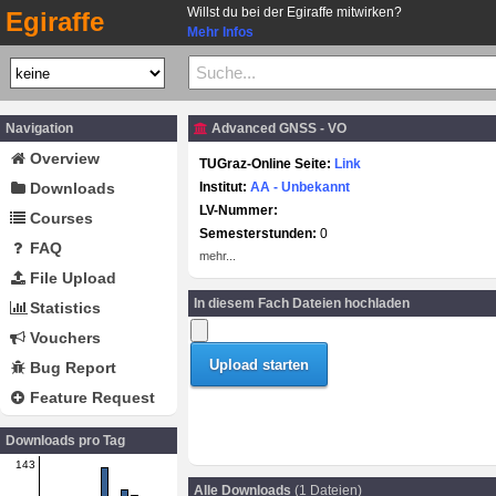
Willst du bei der Egiraffe mitwirken?
Egiraffe
Mehr Infos
Navigation
Advanced GNSS - VO
Overview
TUGraz-Online Seite:
Link
Downloads
Institut:
AA - Unbekannt
LV-Nummer:
Courses
Semesterstunden:
0
FAQ
mehr...
File Upload
In diesem Fach Dateien hochladen
Statistics
Vouchers
Bug Report
Feature Request
Downloads pro Tag
143
Alle Downloads
(1 Dateien)