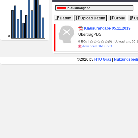
Klausurangabe
Datum
Upload Datum
Größe
Up
Klausurangabe 05.11.2019
ÜbertragPBS
0
0
ECs
|
(0)
| Upload am: 05.1
Advanced GNSS VO
©2026 by
HTU Graz
|
Nutzungsbed