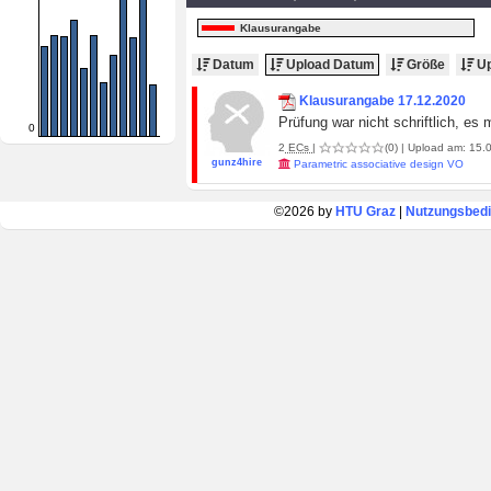
Klausurangabe
Datum
Upload Datum
Größe
Up
Klausurangabe 17.12.2020
Prüfung war nicht schriftlich, e
0
2
ECs
|
(0)
| Upload am: 15.0
gunz4hire
Parametric associative design VO
©2026 by
HTU Graz
|
Nutzungsbed