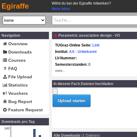
Willst du bei der Egiraffe mitwirken?
Egiraffe
Mehr Infos
Navigation
Parametric associative design - VO
Overview
TUGraz-Online Seite:
Link
Downloads
Institut:
AA - Unbekannt
LV-Nummer:
Courses
Semesterstunden:
0
FAQ
mehr...
File Upload
In diesem Fach Dateien hochladen
Statistics
Vouchers
Bug Report
Feature Request
Downloads pro Tag
143
Alle Downloads
(1 Dateien)