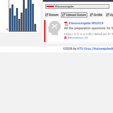
Klausurangabe
Datum
Upload Datum
Größe
Up
Klausurangabe WS2019
All the preparation questions fo
0
0
ECs
|
(0)
| Upload am: 07.0
Bildverstehen VO
©2026 by
HTU Graz
|
Nutzungsbed