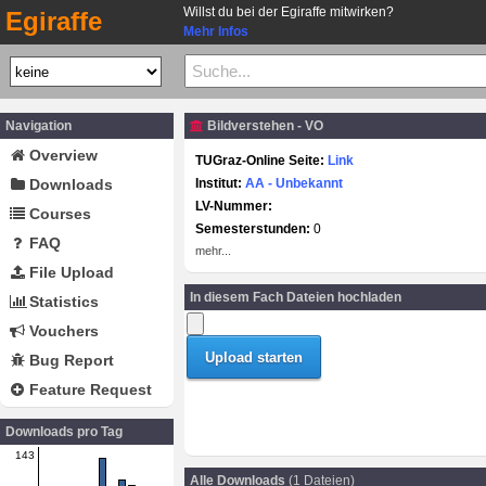
Willst du bei der Egiraffe mitwirken?
Egiraffe
Mehr Infos
Navigation
Bildverstehen - VO
Overview
TUGraz-Online Seite:
Link
Downloads
Institut:
AA - Unbekannt
LV-Nummer:
Courses
Semesterstunden:
0
FAQ
mehr...
File Upload
In diesem Fach Dateien hochladen
Statistics
Vouchers
Bug Report
Feature Request
Downloads pro Tag
143
Alle Downloads
(1 Dateien)