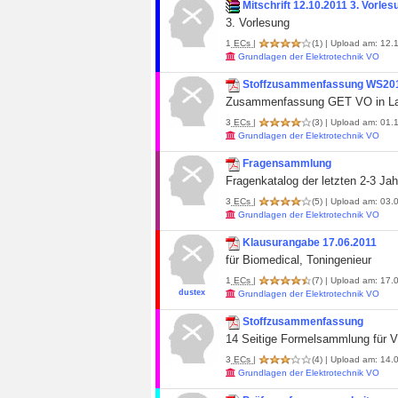
Mitschrift 12.10.2011 3. Vorles
3. Vorlesung
1
ECs
|
(1)
| Upload am: 12.1
Grundlagen der Elektrotechnik VO
Stoffzusammenfassung WS20
Zusammenfassung GET VO in L
3
ECs
|
(3)
| Upload am: 01.1
Grundlagen der Elektrotechnik VO
Fragensammlung
Fragenkatalog der letzten 2-3 Jah
3
ECs
|
(5)
| Upload am: 03.0
Grundlagen der Elektrotechnik VO
Klausurangabe 17.06.2011
für Biomedical, Toningenieur
1
ECs
|
(7)
| Upload am: 17.0
dustex
Grundlagen der Elektrotechnik VO
Stoffzusammenfassung
14 Seitige Formelsammlung für 
3
ECs
|
(4)
| Upload am: 14.0
Grundlagen der Elektrotechnik VO