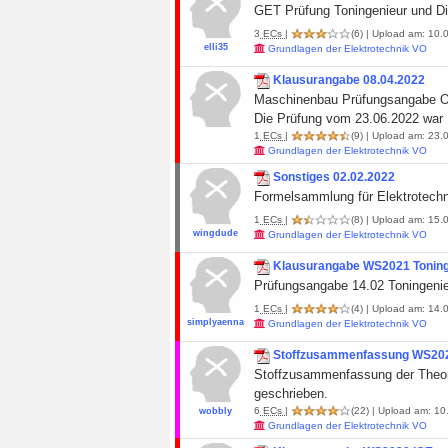
GET Prüfung Toningenieur und Dig
3
ECs
|
(6)
| Upload am: 10.0
elli35
Grundlagen der Elektrotechnik VO
Klausurangabe 08.04.2022
Maschinenbau Prüfungsangab
Die Prüfung vom 23.06.2022 war 
1
ECs
|
(9)
| Upload am: 23.
Grundlagen der Elektrotechnik VO
Sonstiges 02.02.2022
Formelsammlung für Elektrotechn
1
ECs
|
(8)
| Upload am: 15.0
wingdude
Grundlagen der Elektrotechnik VO
Klausurangabe WS2021 Toning
Prüfungsangabe 14.02 Toningenie
1
ECs
|
(4)
| Upload am: 14.0
simplyaenna
Grundlagen der Elektrotechnik VO
Stoffzusammenfassung WS20
Stoffzusammenfassung der Theori
geschrieben.
6
ECs
|
(22)
| Upload am: 10
wobbly
Grundlagen der Elektrotechnik VO