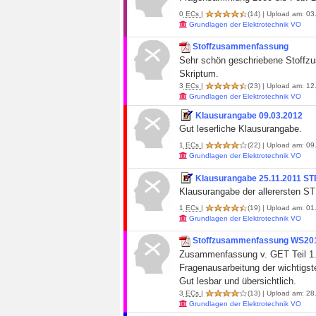
0
ECs
|
(14)
| Upload am: 03.
Grundlagen der Elektrotechnik VO
Stoffzusammenfassung
Sehr schön geschriebene Stoffzus
Skriptum.
3
ECs
|
(23)
| Upload am: 12.
Grundlagen der Elektrotechnik VO
Klausurangabe 09.03.2012
Gut leserliche Klausurangabe.
1
ECs
|
(22)
| Upload am: 09.
Grundlagen der Elektrotechnik VO
Klausurangabe 25.11.2011 S
Klausurangabe der allerersten ST
1
ECs
|
(19)
| Upload am: 01.
Grundlagen der Elektrotechnik VO
Stoffzusammenfassung WS2011
Zusammenfassung v. GET Teil 1. 
Fragenausarbeitung der wichtigst
Gut lesbar und übersichtlich.
3
ECs
|
(13)
| Upload am: 28.
Grundlagen der Elektrotechnik VO