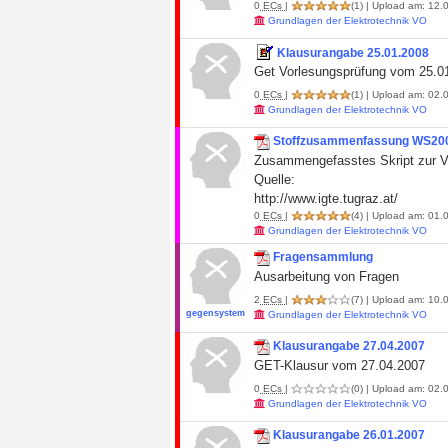
0
ECs
|
(1)
| Upload am: 12.0
Grundlagen der Elektrotechnik VO
Klausurangabe 25.01.2008
Get Vorlesungsprüfung vom 25.0
0
ECs
|
(1)
| Upload am: 02.0
Grundlagen der Elektrotechnik VO
Stoffzusammenfassung WS20
Zusammengefasstes Skript zur V
Quelle:
http://www.igte.tugraz.at/
0
ECs
|
(4)
| Upload am: 01.0
Grundlagen der Elektrotechnik VO
Fragensammlung
Ausarbeitung von Fragen
2
ECs
|
(7)
| Upload am: 10.0
gegensystem
Grundlagen der Elektrotechnik VO
Klausurangabe 27.04.2007
GET-Klausur vom 27.04.2007
0
ECs
|
(0)
| Upload am: 02.0
Grundlagen der Elektrotechnik VO
Klausurangabe 26.01.2007