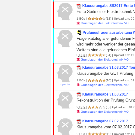
Klausurangabe SS2017 Erste S
Erste Seite einer Elektrotechnik
1
ECs
|
(12)
| Upload am: 29.
Grundlagen der Elektrotechnik VO
Prüfungsfragenausarbeitung W
Fragenkatalog aller gefundenen Fr
wird mehr oder weniger der gesam
Weiters sind alle gefundenen Ein
0
ECs
|
(34)
| Upload am: 11
Grundlagen der Elektrotechnik VO
Klausurangabe 31.03.2017 Ton
Klausurangabe der GET Prüfung f
1
ECs
|
(16)
| Upload am: 02.
topspin
Grundlagen der Elektrotechnik VO
Klausurangabe 31.03.2017
Rekonstruktion der Prüfung Grun
2
ECs
|
(8)
| Upload am: 01.0
Grundlagen der Elektrotechnik VO
Klausurangabe 07.02.2017
Klausurangabe vom 07.02.2017 G
2
ECs
|
(12)
| Upload am: 17.