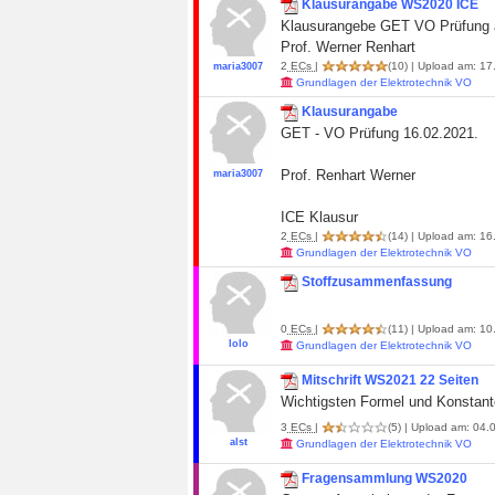
Klausurangabe WS2020 ICE
Klausurangebe GET VO Prüfung 
Prof. Werner Renhart
2
ECs
|
(10)
| Upload am: 17
maria3007
Grundlagen der Elektrotechnik VO
Klausurangabe
GET - VO Prüfung 16.02.2021.
Prof. Renhart Werner
maria3007
ICE Klausur
2
ECs
|
(14)
| Upload am: 16
Grundlagen der Elektrotechnik VO
Stoffzusammenfassung
0
ECs
|
(11)
| Upload am: 10
lolo
Grundlagen der Elektrotechnik VO
Mitschrift WS2021 22 Seiten
Wichtigsten Formel und Konstan
3
ECs
|
(5)
| Upload am: 04.
alst
Grundlagen der Elektrotechnik VO
Fragensammlung WS2020