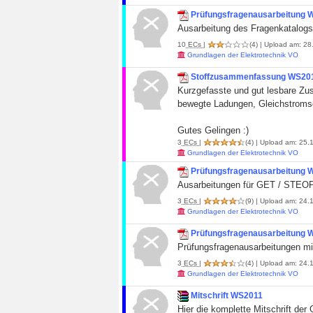
Prüfungsfragenausarbeitung 
Ausarbeitung des Fragenkatalogs
10
ECs
|
(4)
| Upload am: 28.
Grundlagen der Elektrotechnik VO
Stoffzusammenfassung WS20
Kurzgefasste und gut lesbare Zu
bewegte Ladungen, Gleichstroms
Gutes Gelingen :)
3
ECs
|
(4)
| Upload am: 25.1
Grundlagen der Elektrotechnik VO
Prüfungsfragenausarbeitung 
Ausarbeitungen für GET / STEOP.
3
ECs
|
(9)
| Upload am: 24.1
Grundlagen der Elektrotechnik VO
Prüfungsfragenausarbeitung 
Prüfungsfragenausarbeitungen mit
3
ECs
|
(4)
| Upload am: 24.1
Grundlagen der Elektrotechnik VO
Mitschrift WS2011
Hier die komplette Mitschrift der