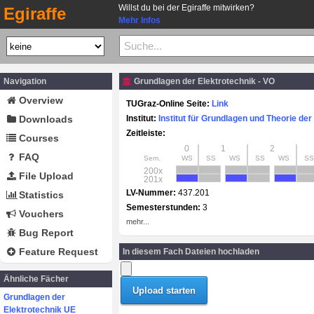
Willst du bei der Egiraffe mitwirken?
Egiraffe
Mehr Infos
Navigation
Grundlagen der Elektrotechnik - VO
Overview
TUGraz-Online Seite:
Link
Downloads
Institut:
Institut für Grundlagen und Theorie der
Zeitleiste:
Courses
0
1
2
FAQ
Sem.
WS
SS
WS
SS
WS
SS
200x
File Upload
201x
LV-Nummer:
437.201
Statistics
Semesterstunden:
3
Vouchers
mehr...
Bug Report
Feature Request
In diesem Fach Dateien hochladen
Ähnliche Fächer
Grundlagen der
Elektrotechnik UE