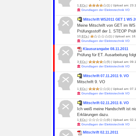
1
ECs
|
(1)
| Upload am: 23.1
Grundlagen der Elektrotechnik VO
Mitschrift WS2011 GET 1 WS 2
Meine Mitschrift von GET im WS 
Prüfungsstoff der 1. STEOP Prüf
10
ECs
|
(1)
| Upload am: 18
Grundlagen der Elektrotechnik VO
Klausurangabe 08.11.2011
Prüfung für ET. Ausarbeitung folg
3
ECs
|
(5)
| Upload am: 09.1
Grundlagen der Elektrotechnik VO
Mitschrift 07.11.2011 9. VO
Mitschrift 9. VO
1
ECs
|
(1)
| Upload am: 07.1
Grundlagen der Elektrotechnik VO
Mitschrift 02.11.2011 8. VO
Ich weiß meine Handschrift ist n
Erklärungen dazu.
1
ECs
|
(0)
| Upload am: 02.1
Grundlagen der Elektrotechnik VO
Mitschrift 02.11.2011