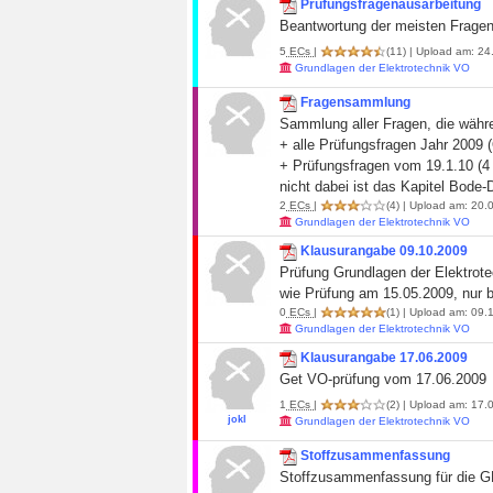
Prüfungsfragenausarbeitung
Beantwortung der meisten Frage
5
ECs
|
(11)
| Upload am: 24.
Grundlagen der Elektrotechnik VO
Fragensammlung
Sammlung aller Fragen, die währ
+ alle Prüfungsfragen Jahr 2009 (
+ Prüfungsfragen vom 19.1.10 (4 
nicht dabei ist das Kapitel Bode
2
ECs
|
(4)
| Upload am: 20.0
Grundlagen der Elektrotechnik VO
Klausurangabe 09.10.2009
Prüfung Grundlagen der Elektrote
wie Prüfung am 15.05.2009, nur be
0
ECs
|
(1)
| Upload am: 09.1
Grundlagen der Elektrotechnik VO
Klausurangabe 17.06.2009
Get VO-prüfung vom 17.06.2009
1
ECs
|
(2)
| Upload am: 17.0
jokl
Grundlagen der Elektrotechnik VO
Stoffzusammenfassung
Stoffzusammenfassung für die 