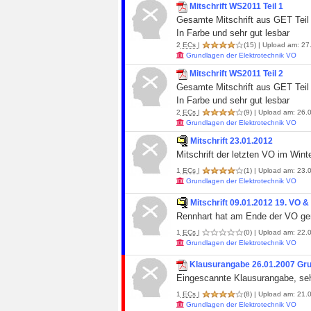
Mitschrift WS2011 Teil 1
Gesamte Mitschrift aus GET Tei
In Farbe und sehr gut lesbar
2
ECs
|
(15)
| Upload am: 27
Grundlagen der Elektrotechnik VO
Mitschrift WS2011 Teil 2
Gesamte Mitschrift aus GET Teil
In Farbe und sehr gut lesbar
2
ECs
|
(9)
| Upload am: 26.0
Grundlagen der Elektrotechnik VO
Mitschrift 23.01.2012
Mitschrift der letzten VO im Win
1
ECs
|
(1)
| Upload am: 23.0
Grundlagen der Elektrotechnik VO
Mitschrift 09.01.2012 19. VO &
Rennhart hat am Ende der VO gem
1
ECs
|
(0)
| Upload am: 22.0
Grundlagen der Elektrotechnik VO
Klausurangabe 26.01.2007 Gr
Eingescannte Klausurangabe, sehr
1
ECs
|
(8)
| Upload am: 21.0
Grundlagen der Elektrotechnik VO