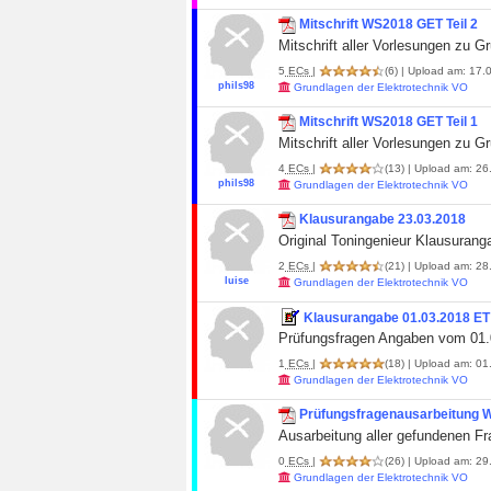
Mitschrift WS2018 GET Teil 2
Mitschrift aller Vorlesungen zu 
5
ECs
|
(6)
| Upload am: 17.0
phils98
Grundlagen der Elektrotechnik VO
Mitschrift WS2018 GET Teil 1
Mitschrift aller Vorlesungen zu 
4
ECs
|
(13)
| Upload am: 26.
phils98
Grundlagen der Elektrotechnik VO
Klausurangabe 23.03.2018
Original Toningenieur Klausuran
2
ECs
|
(21)
| Upload am: 28.
luise
Grundlagen der Elektrotechnik VO
Klausurangabe 01.03.2018 ET
Prüfungsfragen Angaben vom 01.
1
ECs
|
(18)
| Upload am: 01.
Grundlagen der Elektrotechnik VO
Prüfungsfragenausarbeitung W
Ausarbeitung aller gefundenen Fr
0
ECs
|
(26)
| Upload am: 29
Grundlagen der Elektrotechnik VO