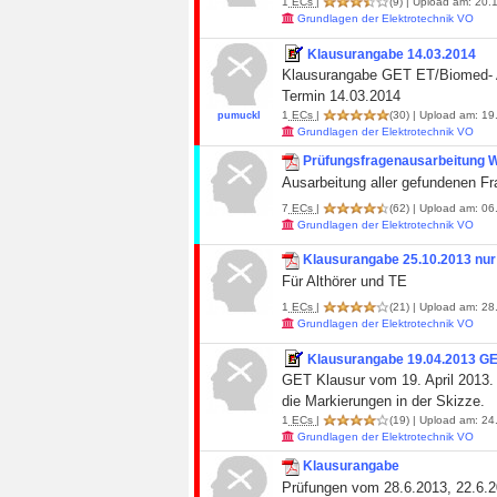
1
ECs
|
(9)
| Upload am: 20.1
Grundlagen der Elektrotechnik VO
Klausurangabe 14.03.2014
Klausurangabe GET ET/Biomed- A
Termin 14.03.2014
1
ECs
|
(30)
| Upload am: 19.
pumuckl
Grundlagen der Elektrotechnik VO
Prüfungsfragenausarbeitung
Ausarbeitung aller gefundenen Fr
7
ECs
|
(62)
| Upload am: 06.
Grundlagen der Elektrotechnik VO
Klausurangabe 25.10.2013 nur
Für Althörer und TE
1
ECs
|
(21)
| Upload am: 28.
Grundlagen der Elektrotechnik VO
Klausurangabe 19.04.2013 GE
GET Klausur vom 19. April 2013. 
die Markierungen in der Skizze.
1
ECs
|
(19)
| Upload am: 24.
Grundlagen der Elektrotechnik VO
Klausurangabe
Prüfungen vom 28.6.2013, 22.6.