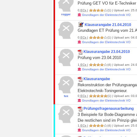
Prüfung GET VO für E-Techniker
0
ECs
|
(1)
| Upload am: 25.0
rogger
Grundlagen der Elektrotechnik VO
Klausurangabe 21.04.2010
Grundlagen ET Prüfung vom 21.A
0
ECs
|
(1)
| Upload am: 04.0
Grundlagen der Elektrotechnik VO
Klausurangabe 23.04.2010
Prüfung vom 23.04.2010
1
ECs
|
(4)
| Upload am: 24.0
Grundlagen der Elektrotechnik VO
Klausurangabe
Rekonstruktion der Prüfungsanga
Elektrotechnik-Toningenieur.
0
ECs
|
(1)
| Upload am: 03.0
tux
Grundlagen der Elektrotechnik VO
Prüfungsfragenausarbeitung
3 Beispiele für Bode-Diagramme 
Die restlichen sind im Prinzip gl
1
ECs
|
(4)
| Upload am: 25.0
Grundlagen der Elektrotechnik VO