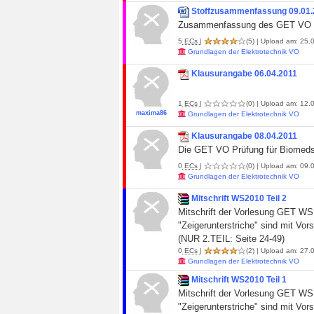
Stoffzusammenfassung 09.01.
Zusammenfassung des GET VO S
5
ECs
|
(5)
| Upload am: 25.0
Grundlagen der Elektrotechnik VO
Klausurangabe 06.04.2011
1
ECs
|
(0)
| Upload am: 12.0
maxima86
Grundlagen der Elektrotechnik VO
Klausurangabe 08.04.2011
Die GET VO Prüfung für Biomeds
0
ECs
|
(0)
| Upload am: 09.0
Grundlagen der Elektrotechnik VO
Mitschrift WS2010 Teil 2
Mitschrift der Vorlesung GET WS 
"Zeigerunterstriche" sind mit Vor
(NUR 2.TEIL: Seite 24-49)
0
ECs
|
(2)
| Upload am: 27.
Grundlagen der Elektrotechnik VO
Mitschrift WS2010 Teil 1
Mitschrift der Vorlesung GET WS 
"Zeigerunterstriche" sind mit Vor