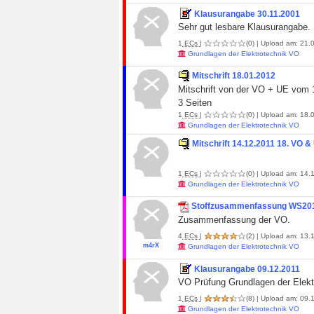
Klausurangabe 30.11.2001
Sehr gut lesbare Klausurangabe.
1
ECs
|
(0)
| Upload am: 21.0
Grundlagen der Elektrotechnik VO
Mitschrift 18.01.2012
Mitschrift von der VO + UE vom 
3 Seiten
1
ECs
|
(0)
| Upload am: 18.0
Grundlagen der Elektrotechnik VO
Mitschrift 14.12.2011 18. VO &
1
ECs
|
(0)
| Upload am: 14.1
Grundlagen der Elektrotechnik VO
Stoffzusammenfassung WS20
Zusammenfassung der VO.
4
ECs
|
(2)
| Upload am: 13.1
m4rX
Grundlagen der Elektrotechnik VO
Klausurangabe 09.12.2011
VO Prüfung Grundlagen der Elekt
1
ECs
|
(8)
| Upload am: 09.1
Grundlagen der Elektrotechnik VO