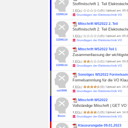
Stoffmitschrift 1. Teil Elektrotec
1
ECs
|
(0)
| Upload am: 05.
12206114
Grundlagen der Elektrotechnik VO
Mitschrift WS2022 2. Teil
Stoffmitschrift 2. Teil Elektrotec
1
ECs
|
(0)
| Upload am: 05.0
12206114
Grundlagen der Elektrotechnik VO
Mitschrift WS2022 Teil 1
Zusammenfassung der wichtigst
1
ECs
|
(1)
| Upload am: 03.0
12206114
Grundlagen der Elektrotechnik VO
Sonstiges WS2022 Formelsa
Formelsammlung für die VO Klau
2
ECs
|
(3)
| Upload am: 24.0
sail3006
Grundlagen der Elektrotechnik VO
Mitschrift WS2022
Vollständige Mitschrift | GET V
3
ECs
|
(3)
| Upload am: 14.
Bleini
Grundlagen der Elektrotechnik VO
Klausurangabe 09.01.2023