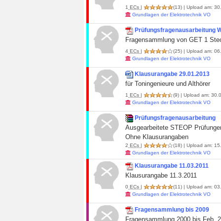
1
ECs
|
(13)
| Upload am: 30.
Grundlagen der Elektrotechnik VO
Prüfungsfragenausarbeitung
Fragensammlung von GET 1 Steop
4
ECs
|
(25)
| Upload am: 06.
Grundlagen der Elektrotechnik VO
Klausurangabe 29.01.2013
für Toningenieure und Althörer
1
ECs
|
(9)
| Upload am: 30.0
Grundlagen der Elektrotechnik VO
Prüfungsfragenausarbeitung
Ausgearbeitete STEOP Prüfungen
Ohne Klausurangaben
2
ECs
|
(18)
| Upload am: 15
Grundlagen der Elektrotechnik VO
Klausurangabe 11.03.2011
Klausurangabe 11.3.2011
0
ECs
|
(11)
| Upload am: 03.
Grundlagen der Elektrotechnik VO
Fragensammlung bis 2009
Fragensammlung 2000 bis Feb. 