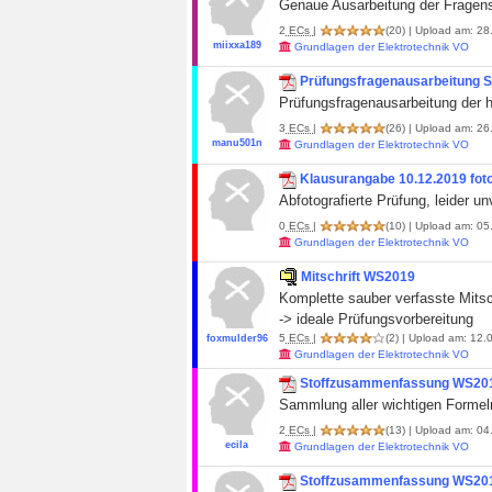
Genaue Ausarbeitung der Fragen
2
ECs
|
(20)
| Upload am: 28
miixxa189
Grundlagen der Elektrotechnik VO
Prüfungsfragenausarbeitung 
Prüfungsfragenausarbeitung der 
3
ECs
|
(26)
| Upload am: 26.
manu501n
Grundlagen der Elektrotechnik VO
Klausurangabe 10.12.2019 foto
Abfotografierte Prüfung, leider u
0
ECs
|
(10)
| Upload am: 05.
Grundlagen der Elektrotechnik VO
Mitschrift WS2019
Komplette sauber verfasste Mitsc
-> ideale Prüfungsvorbereitung
5
ECs
|
(2)
| Upload am: 12.0
foxmulder96
Grundlagen der Elektrotechnik VO
Stoffzusammenfassung WS20
Sammlung aller wichtigen Formeln
2
ECs
|
(13)
| Upload am: 04.
ecila
Grundlagen der Elektrotechnik VO
Stoffzusammenfassung WS201