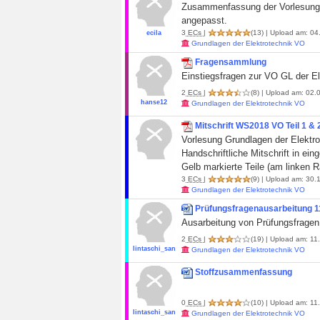
Zusammenfassung der Vorlesungsm
angepasst.
3
ECs
|
(13)
| Upload am: 04.
ecila
Grundlagen der Elektrotechnik VO
Fragensammlung
Einstiegsfragen zur VO GL der El
2
ECs
|
(8)
| Upload am: 02.0
hanse12
Grundlagen der Elektrotechnik VO
Mitschrift WS2018 VO Teil 1 & 
Vorlesung Grundlagen der Elektro
Handschriftliche Mitschrift in ei
Gelb markierte Teile (am link
3
ECs
|
(9)
| Upload am: 30.1
Grundlagen der Elektrotechnik VO
Prüfungsfragenausarbeitung 1
Ausarbeitung von Prüfungsfragen
2
ECs
|
(19)
| Upload am: 11
lintaschi_san
Grundlagen der Elektrotechnik VO
Stoffzusammenfassung
0
ECs
|
(10)
| Upload am: 11
lintaschi_san
Grundlagen der Elektrotechnik VO