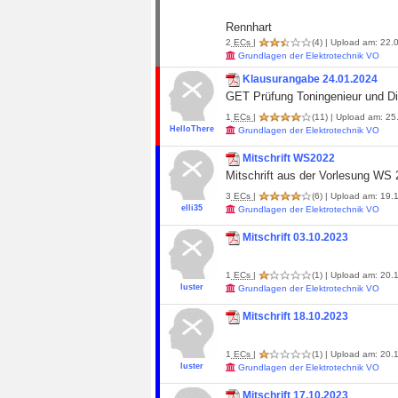
Rennhart
2
ECs
|
(4)
| Upload am: 22.
Grundlagen der Elektrotechnik VO
Klausurangabe 24.01.2024
GET Prüfung Toningenieur und Di
1
ECs
|
(11)
| Upload am: 25
HelloThere
Grundlagen der Elektrotechnik VO
Mitschrift WS2022
Mitschrift aus der Vorlesung WS 
3
ECs
|
(6)
| Upload am: 19.1
elli35
Grundlagen der Elektrotechnik VO
Mitschrift 03.10.2023
1
ECs
|
(1)
| Upload am: 20.1
luster
Grundlagen der Elektrotechnik VO
Mitschrift 18.10.2023
1
ECs
|
(1)
| Upload am: 20.1
luster
Grundlagen der Elektrotechnik VO
Mitschrift 17.10.2023