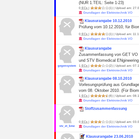
(NUR 1.TEIL: Seite 1-23)
0
ECs
|
(1)
| Upload am: 27.
Grundlagen der Elektrotechnik VO
Klausurangabe 10.12.2010
Prüfung vom 10.12.2010, für Bio
0
ECs
|
(1)
| Upload am: 11.1
Grundlagen der Elektrotechnik VO
Klausurangabe
Zusammenfassung von GET VO Kla
und STV Biomedical ENgineering. 
1
ECs
|
(2)
| Upload am: 07.1
gegensystem
Grundlagen der Elektrotechnik VO
Klausurangabe 08.10.2010
Vorlesungsprüfung aus Grundlage
vom 08. Oktober 2010. (Für Biom
1
ECs
|
(6)
| Upload am: 08.1
Grundlagen der Elektrotechnik VO
Stoffzusammenfassung
0
ECs
|
(1)
| Upload am: 03.0
stv_et_bme
Grundlagen der Elektrotechnik VO
Klausurangabe 23.06.2010