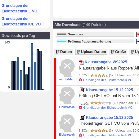
Grundlagen der
Elektrotechnik ... VO
Grundlagen der
Elektrotechnik ICE VO
Alle Downloads
(149 Dateien)
Sonstiges
Downloads pro Tag
Prüfungsfragenausarbeitung
143
Datum
Upload Datum
Größe
Up
Klausurangabe WS2025
Klausurangabe Klaus Roppert/ Al
3
ECs
|
(5)
| Upload am: 05.
moritzhlstr
Grundlagen der Elektrotechnik VO
0
Klausurangabe 15.12.2025
Prüfung GET VO Teil B vom 15.
3
ECs
|
(10)
| Upload am: 11
Elektrotech
Grundlagen der Elektrotechnik VO
Klausurangabe 15.12.2025
Theoriefragen GET VO vom Prüfu
3
ECs
|
(6)
| Upload am: 10.0
Elektrotech
Grundlagen der Elektrotechnik VO