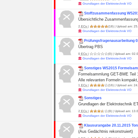
Grundlagen der Elektrotechnik VO
Stoffzusammenfassung WS20
Übersichtliche Zusammenfassung 
2
ECs
|
(18)
| Upload am: 25.
Grundlagen der Elektrotechnik VO
Prüfungsfragenausarbeitung 0
Übertrag PBS
0
ECs
|
(0)
| Upload am: 02.0
Grundlagen der Elektrotechnik VO
Sonstiges WS2015 Formelsa
Formelsammlung GET-BME Teil 
Alle relevanten Formeln kompakt
1
ECs
|
(16)
| Upload am: 24.
Grundlagen der Elektrotechnik VO
Sonstiges
Grundlagen der Elektrotechnik E
2
ECs
|
(9)
| Upload am: 13.0
Grundlagen der Elektrotechnik VO
Klausurangabe 20.11.2015 Toni
(Aus Gedächtnis rekonstruiert)