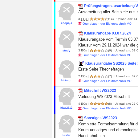
Prüfungsfragenausarbeitung
Ausarbeitung aller Beispiele aus
3
ECs
|
(14)
| Upload am: 14
enopaja
Grundlagen der Elektrotechnik VO
Klausurangabe 03.07.2024
Klausurangabe vom Termin 03.0
Klausur vom 29.11.2024 war die 
3
ECs
|
(6)
| Upload am: 03.
study
Grundlagen der Elektrotechnik VO
Klausurangabe SS2025 Seite 
Erste Seite Theoriefragen
2
ECs
|
(7)
| Upload am: 07.0
kirionjr
Grundlagen der Elektrotechnik VO
Mitschrift WS2023
Vorlesung WS2023 Mitschrift
4
ECs
|
(8)
| Upload am: 27.
hias2812
Grundlagen der Elektrotechnik VO
Sonstiges WS2023
Komplette Formelsammlung für d
Kaum unnötiges und chronologisch
Handschriftlich
luster